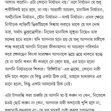
আঘাত করেনি। এটা কোনো নির্যাতন নয়।’ তবে নির্যাতন যে শুধু
শারীরিকই হতে হবে, তা নয়। আগ্রাসী আচরণ, মানসিক নির্যাতন,
অর্থনৈতিক নির্যাতন, যৌন নির্যাতন—সবই নির্যাতন। এসব ক্ষেত্রে
নিপীড়ক ব্যক্তিটি ভিকটিমকে বিশ্বাস করাতে থাকে যে সব দোষ
তার, অর্থাৎ ভুক্তভোগীর। নিজের মানসিক সুস্থতা নিয়েও তার
সন্দেহ হতে থাকে। যদি আপনার মনে হয় যে শুধু আপনার সঙ্গীকে
শান্ত করতেই আপনি নিজের জীবনযাপন বা আচরণে পরিবর্তন
করে ফেলছেন কিংবা সারাক্ষণ আপনাকে ভয়ে ভয়ে থাকতে হচ্ছে
যে না জানি কখন কী কারণে সে রেগে যায়, এর মানে হলো
আপনি নির্যাতনের শিকার। ‘রিফিউজ’–এর ভাষ্যে, কোনো নারী
যদি মনে করেন যে কিছু একটা ঠিক নেই, তাহলে সাধারণত এর
মানে হলো, কিছু একটা আসলেই ঠিক নেই।
এটা উপলব্ধি করা জরুরি যে আপনি যা-ই করুন না কেন, নিজেকে
যতই ছোট করুন না কেন, আপনার সঙ্গী কখনোই খুশি হবে না,
কখনোই বদলাবে না। সে সব সময়ই চেষ্টা করবে আপনাকে