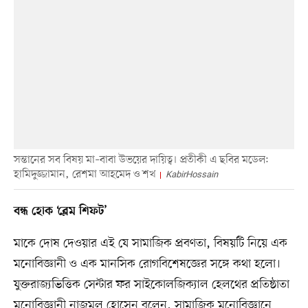
সন্তানের সব বিষয় মা–বাবা উভয়ের দায়িত্ব। প্রতীকী এ ছবির মডেল:
হামিদুজ্জামান, রেশমা আহমেদ ও শখ
KabirHossain
বন্ধ হোক ‘ব্লেম শিফট’
মাকে দোষ দেওয়ার এই যে সামাজিক প্রবণতা, বিষয়টি নিয়ে এক
মনোবিজ্ঞানী ও এক মানসিক রোগবিশেষজ্ঞের সঙ্গে কথা হলো।
যুক্তরাজ্যভিত্তিক সেন্টার ফর সাইকোলজিক্যাল হেলথের প্রতিষ্ঠাতা
মনোবিজ্ঞানী নাজমুল হোসেন বলেন, সামাজিক মনোবিজ্ঞানে