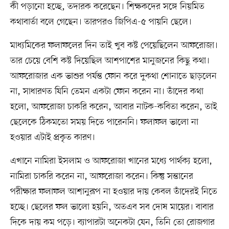
কী পড়ানো হচ্ছে, তদারক করেছেন। শিক্ষকদের সঙ্গে নিয়মিত
কথাবার্তা বলে গেছেন। তারপরও জিপিএ-৫ পায়নি ছেলে।
মাধ্যমিকের ফলাফলের দিন তাই খুব কষ্ট পেয়েছিলেন আফরোজা।
তার চেয়ে বেশি কষ্ট দিয়েছিল আশপাশের মানুজনের কিছু কথা।
আফরোজার এক ভাশুর পর্যন্ত ফোন করে দুকথা শোনাতে ছাড়লেন
না, সাধারণত যিনি তেমন একটা ফোন করেন না। তাঁদের কথা
হলো, আফরোজা চাকরি করেন, আবার নাটক-কবিতা করেন, তাই
ছেলেকে ঠিকমতো সময় দিতে পারেননি। ফলাফল ভালো না
হওয়ার এটাই প্রকৃত কারণ।
এখানে নামিরা ইসলাম ও আফরোজা খানের মধ্যে পার্থক্য হলো,
নামিরা চাকরি করেন না, আফরোজা করেন। কিন্তু সন্তানের
পরীক্ষার ফলাফল আশানুরূপ না হওয়ার দায় কেবল তাঁদেরই নিতে
হচ্ছে। ছেলের ফল ভালো হয়নি, অতএব সব দোষ মায়ের। বাবার
দিকে দায় কম পড়ে। ব্যাপারটা অনেকটা যেন, তিনি তো রোজগার