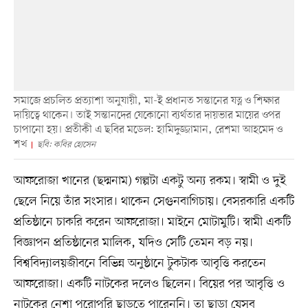
সমাজে প্রচলিত প্রত্যাশা অনুযায়ী, মা-ই প্রধানত সন্তানের যত্ন ও শিক্ষার
দায়িত্বে থাকেন। তাই সন্তানদের যেকোনো ব্যর্থতার দায়ভার মায়ের ওপর
চাপানো হয়। প্রতীকী এ ছবির মডেল: হামিদুজ্জামান, রেশমা আহমেদ ও
শখ
ছবি: কবির হোসেন
আফরোজা খানের (ছদ্মনাম) গল্পটা একটু অন্য রকম। স্বামী ও দুই
ছেলে নিয়ে তাঁর সংসার। থাকেন সেগুনবাগিচায়। বেসরকারি একটি
প্রতিষ্ঠানে চাকরি করেন আফরোজা। মাইনে মোটামুটি। স্বামী একটি
বিজ্ঞাপন প্রতিষ্ঠানের মালিক, যদিও সেটি তেমন বড় নয়।
বিশ্ববিদ্যালয়জীবনে বিভিন্ন অনুষ্ঠানে টুকটাক আবৃত্তি করতেন
আফরোজা। একটি নাটকের দলেও ছিলেন। বিয়ের পর আবৃত্তি ও
নাটকের নেশা পুরোপুরি ছাড়তে পারেননি। তা ছাড়া যেসব