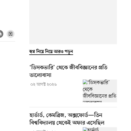
স্বপ্ন নিয়ে নিয়ে আরও পড়ুন
‘ডিসকভারি’ থেকে জীববিজ্ঞানের প্রতি
ভালোবাসা
০২ আগস্ট ২০২৬
হার্ভার্ড, কেমব্রিজ, অক্সফোর্ড—তিন
বিশ্ববিদ্যালয় থেকেই অফার এসেছিল