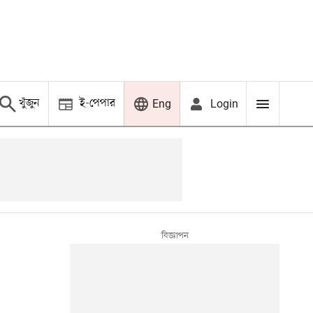
খুঁজুন
ই-পেপার
Login
Eng