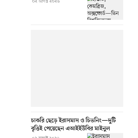
০২ আগস্ট ২০২৬
চাকরি ছেড়ে ইরাসমাস ও চিভনিং—দুটি
বৃত্তিই পেয়েছেন এআইইউবির মাইনুল