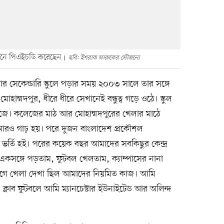
ংটনে পিএইচডি করেছেন
ছবি: ইশরাক ফারুকের সৌজন্যে
য়ার সেকেন্ডারি স্কুলে পড়ার সময় ২০০৩ সালে তার সঙ্গে
াম্মদপুর, ধীরে ধীরে সেখানেই বন্ধুত্ব গড়ে ওঠে। স্কুল
জে। কলেজের মাঠ আর মোহাম্মদপুরের খেলার মাঠে
্ব আরও গাঢ় হয়। পরে দুজন বাংলাদেশ প্রকৌশল
ে ভর্তি হই। পরের কয়েক বছর আমাদের সবকিছুর কেন্দ্র
 একসঙ্গে পড়তাম, ফুটবল খেলতাম, ক্যাম্পাসের নানা
ত জেগে খেলা দেখা ছিল আমাদের নিয়মিত কাজ। আমি
; ক্লাব ফুটবলে আমি ম্যানচেস্টার ইউনাইটেড আর অলিন্দ