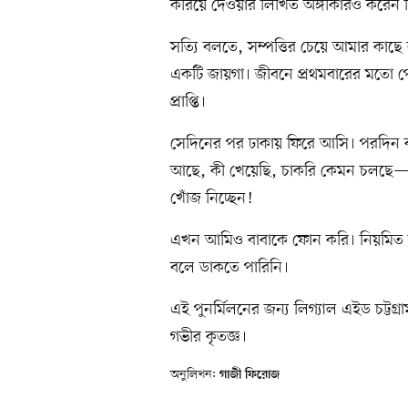
করিয়ে দেওয়ার লিখিত অঙ্গীকারও করেন 
সত্যি বলতে, সম্পত্তির চেয়ে আমার কাছে 
একটি জায়গা। জীবনে প্রথমবারের মতো প
প্রাপ্তি।
সেদিনের পর ঢাকায় ফিরে আসি। পরদিন 
আছে, কী খেয়েছি, চাকরি কেমন চলছে—
খোঁজ নিচ্ছেন!
এখন আমিও বাবাকে ফোন করি। নিয়মিত ক
বলে ডাকতে পারিনি।
এই পুনর্মিলনের জন্য লিগ্যাল এইড চট্টগ্রাম
গভীর কৃতজ্ঞ।
অনুলিখন:
গাজী ফিরোজ