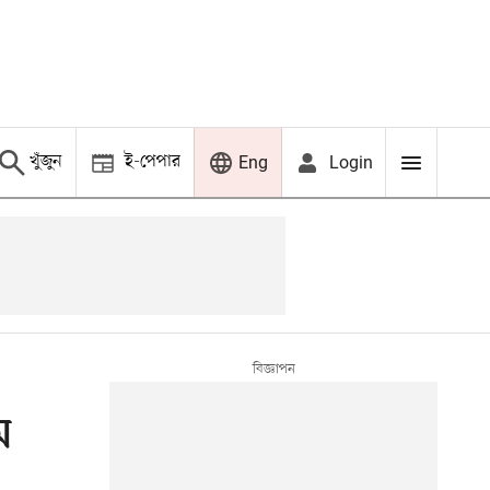
খুঁজুন
ই-পেপার
Login
Eng
ম