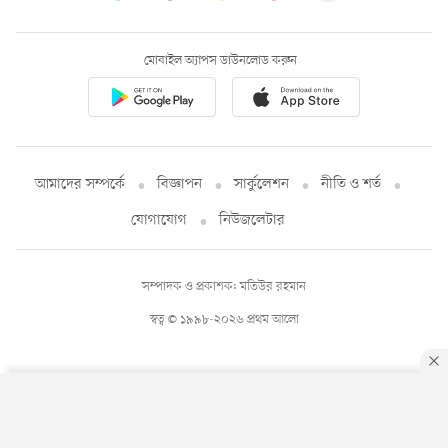
মোবাইল অ্যাপস ডাউনলোড করুন
আমাদের সম্পর্কে
বিজ্ঞাপন
সার্কুলেশন
নীতি ও শর্ত
যোগাযোগ
নিউজলেটার
সম্পাদক ও প্রকাশক: মতিউর রহমান
স্বত্ব © ১৯৯৮-২০২৬ প্রথম আলো
By using this site, you agree to our
Privacy Policy
.
OK