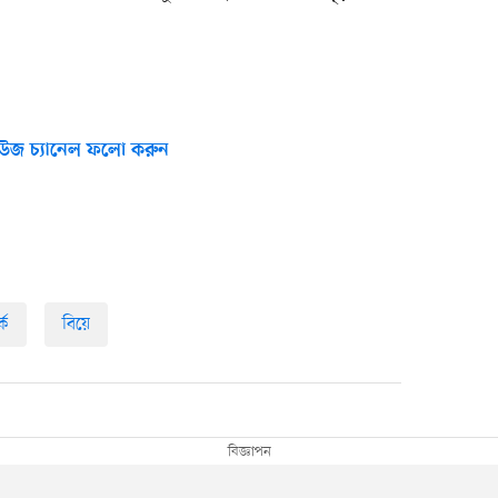
উজ চ্যানেল ফলো করুন
্ক
বিয়ে