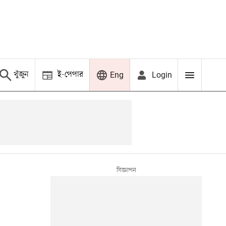
খুঁজুন
ই-পেপার
Login
Eng