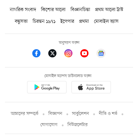
নাগরিক সংবাদ
কিশোর আলো
বিজ্ঞানচিন্তা
প্রথম আলো ট্রাস্ট
বন্ধুসভা
চিরন্তন ১৯৭১
ইপেপার
প্রথমা
মোবাইল ভ্যাস
অনুসরণ করুন
মোবাইল অ্যাপস ডাউনলোড করুন
আমাদের সম্পর্কে
বিজ্ঞাপন
সার্কুলেশন
নীতি ও শর্ত
যোগাযোগ
নিউজলেটার