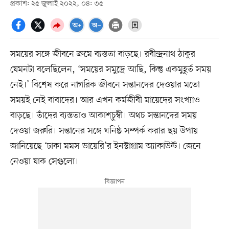
প্রকাশ: ২৫ জুলাই ২০২২, ০৪: ৩৫
সময়ের সঙ্গে জীবনে ক্রমে ব্যস্ততা বাড়ছে। রবীন্দ্রনাথ ঠাকুর
যেমনটা বলেছিলেন, ‘সময়ের সমুদ্রে আছি, কিন্তু একমুহূর্ত সময়
নেই।’ বিশেষ করে নাগরিক জীবনে সন্তানদের দেওয়ার মতো
সময়ই নেই বাবাদের। আর এখন কর্মজীবী মায়েদের সংখ্যাও
বাড়ছে। তাঁদের ব্যস্ততাও আকাশচুম্বী। অথচ সন্তানদের সময়
দেওয়া জরুরি। সন্তানের সঙ্গে ঘনিষ্ঠ সম্পর্ক করার ছয় উপায়
জানিয়েছে ‘ঢাকা মমস ডায়েরি’র ইনস্টাগ্রাম অ্যাকাউন্ট। জেনে
নেওয়া যাক সেগুলো।