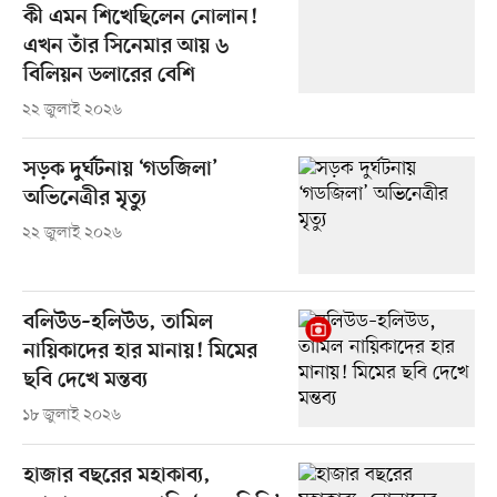
কী এমন শিখেছিলেন নোলান!
এখন তাঁর সিনেমার আয় ৬
বিলিয়ন ডলারের বেশি
২২ জুলাই ২০২৬
সড়ক দুর্ঘটনায় ‘গডজিলা’
অভিনেত্রীর মৃত্যু
২২ জুলাই ২০২৬
বলিউড–হলিউড, তামিল
নায়িকাদের হার মানায়! মিমের
ছবি দেখে মন্তব্য
১৮ জুলাই ২০২৬
হাজার বছরের মহাকাব্য,