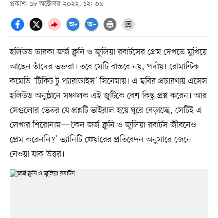
প্রকাশ: ১৮ অক্টোবর ২০২২, ১২: ৩৯
হলিউড তারকা জর্জ ক্লুনি ও জুলিয়া রবার্টসের প্রেম দেখতে মুখিয়ে
আছেন তাঁদের ভক্তরা। তবে সেটি বাস্তবে নয়, পর্দায়। রোমান্টিক
কমেডি ‘টিকিট টু প্যারাডাইস’ সিনেমায়। এ ছবির প্রচারণায় এসেস
হলিউড অনুষ্ঠানে সঞ্চালক এই জুটিকে বেশ কিছু প্রশ্ন করেন। আর
সেগুলোর ভেতর যে প্রশ্নটি ভাইরাল হয়ে ঘুরে বেড়াচ্ছে, সেটিই এ
লেখার শিরোনাম—‘কেন জর্জ ক্লুনি ও জুলিয়া রবার্টস জীবনেও
প্রেম করেননি?’ ভ্যানিটি ফেয়ারের প্রতিবেদন অনুসারে জেনে
নেওয়া যাক উত্তর।