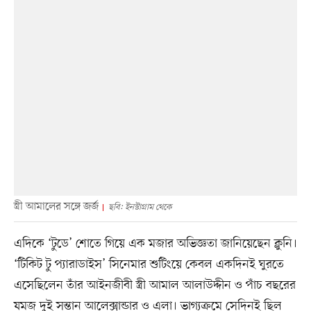
স্ত্রী আমালের সঙ্গে জর্জ
ছবি: ইনস্টাগ্রাম থেকে
এদিকে ‘টুডে’ শোতে গিয়ে এক মজার অভিজ্ঞতা জানিয়েছেন ক্লুনি।
‘টিকিট টু প্যারাডাইস’ সিনেমার শুটিংয়ে কেবল একদিনই ঘুরতে
এসেছিলেন তাঁর আইনজীবী স্ত্রী আমাল আলাউদ্দীন ও পাঁচ বছরের
যমজ দুই সন্তান আলেক্সান্ডার ও এলা। ভাগ্যক্রমে সেদিনই ছিল