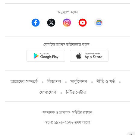
অনুসরণ করুন
মোবাইল অ্যাপস ডাউনলোড করুন
আমাদের সম্পর্কে
বিজ্ঞাপন
সার্কুলেশন
নীতি ও শর্ত
যোগাযোগ
নিউজলেটার
সম্পাদক ও প্রকাশক: মতিউর রহমান
স্বত্ব © ১৯৯৮-২০২৬ প্রথম আলো