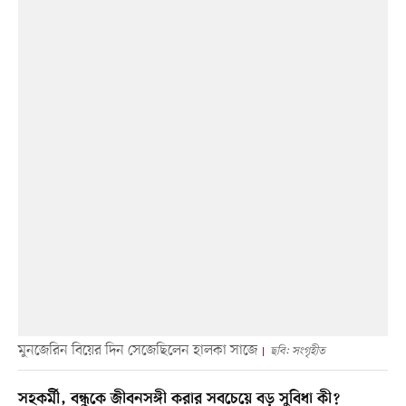
মুনজেরিন বিয়ের দিন সেজেছিলেন হালকা সাজে
ছবি: সংগৃহীত
সহকর্মী, বন্ধুকে জীবনসঙ্গী করার সবচেয়ে বড় সুবিধা কী?