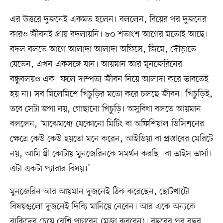
এর উত্তরে দুজনেই একমত হলেন। বললেন, বিয়ের পর দুজনের
কারও জীবনই প্রায় বদলায়নি। ৮০ শতাংশ আগের মতোই আছে।
বদল বলতে আগে আলাদা আলাদা অফিসে, জিমে, দৌড়াতে
যেতেন, এখন একসঙ্গে যান। আয়মান আর মুনজেরিনের
বন্ধুবলয়ও এক। ফলে দাম্পত্য জীবন নিয়ে আলাদা করে ভাবতেই
হয় না। সব মিলেমিশে খিচুড়ির মতো করে চলছে জীবন। খিচুড়িই,
তবে সেটা জগা নয়, গোছানো খিচুড়ি। অসুবিধা বলতে আয়মান
বললেন, ‘মাঝেমধ্যে যেকোনো মিটিং বা অফিশিয়াল ডিসিশনের
ক্ষেত্রে কেউ কেউ হয়তো মনে করেন, আইডিয়া বা প্রস্তাবের মেরিটে
নয়, আমি স্ত্রী কোটায় মুনজেরিনকে সমর্থন করছি। বা ভাইস ভার্সা।
এটা একটা প্যারার বিষয়।’
মুনজেরিন আর আয়মান দুজনেই ঠিক করেছেন, ছোটখাটো
বিষয়গুলো দুজনেই দিব্যি মানিয়ে নেবেন। আর একে অন্যকে
বাকিদের চেয়ে বেশি পচাবেন (মজা করবেন)। বছরের পর বছর