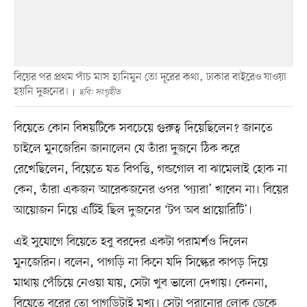
বিয়ের পর প্রথম পাঁচ মাস হানিমুন তো দূরের কথা, ঢাকার বাইরেও যাওয়া
হয়নি দুজনের।
ছবি: সংগৃহীত
বিয়েতে কোন বিষয়টিকে সবচেয়ে গুরুত্ব দিয়েছিলেন? জানতে
চাইলে মুনজেরিন জানালেন যে তাঁরা দুজনে ঠিক করে
রেখেছিলেন, বিয়েতে যত বিপত্তি, গন্ডগোল বা ঝামেলাই হোক না
কেন, তাঁরা একজন আরেকজনের ওপর ‘প্যারা’ খাবেন না। বিয়ের
আয়োজন নিয়ে এটিই ছিল দুজনের ‘টপ অব প্রায়োরিটি’।
এই সুযোগে বিয়েতে হবু বরদের একটা পরামর্শও দিলেন
মুনজেরিন। বলেন, পাগড়ি না কিনে যদি সিল্কের কাপড় দিয়ে
মাথায় পেঁচিয়ে নেওয়া যায়, সেটা খুব ভালো দেখায়। কেননা,
বিয়েতে বরের তো পাগড়িটাই মুখ্য। সেটা পরানোর লোক ডেকে