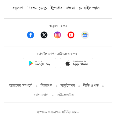
বন্ধুসভা
চিরন্তন ১৯৭১
ইপেপার
প্রথমা
মোবাইল ভ্যাস
অনুসরণ করুন
মোবাইল অ্যাপস ডাউনলোড করুন
আমাদের সম্পর্কে
বিজ্ঞাপন
সার্কুলেশন
নীতি ও শর্ত
যোগাযোগ
নিউজলেটার
সম্পাদক ও প্রকাশক: মতিউর রহমান