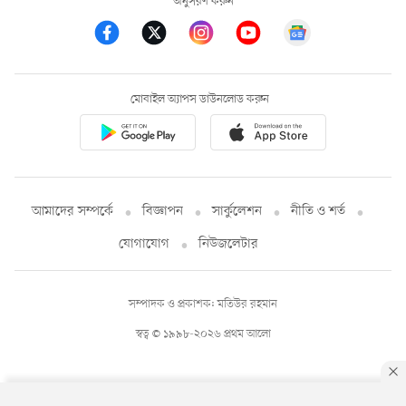
অনুসরণ করুন
মোবাইল অ্যাপস ডাউনলোড করুন
আমাদের সম্পর্কে
বিজ্ঞাপন
সার্কুলেশন
নীতি ও শর্ত
যোগাযোগ
নিউজলেটার
সম্পাদক ও প্রকাশক: মতিউর রহমান
স্বত্ব © ১৯৯৮-২০২৬ প্রথম আলো