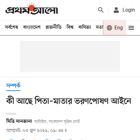
Login
সর্বশেষ
বাংলাদেশ
রাজনীতি
বিশ্ব
বাণিজ্য
মতামত
খেলা
Eng
বিনো
সম্পর্ক
কী আছে পিতা–মাতার ভরণপোষণ আইনে
মিতি সানজানা
ব্যারিস্টার, বাংলাদেশ সুপ্রিম কোর্ট
আপডেট: ০৩ জুন ২০২৬, ০৯: ৪৫