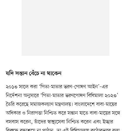
যদি সন্তান বেঁচে না থাকেন
২০১৩ সালে করা ‘পিতা-মাতার ভরণ-পোষণ আইন’–এর
নির্দেশনা অনুসারে ‘পিতা-মাতার ভরণপোষণ বিধিমালা ২০২৩’
তৈরি করেছে সমাজকল্যাণ মন্ত্রণালয়। বাংলাদেশে বাবা-মায়ের
অধিকার ও নিরাপত্তা নিশ্চিত করে সন্তান যাতে বাবা-মায়ের সঙ্গে
বসবাস করেন, তাঁদের স্বাস্থ্যসেবা নিশ্চিত করেন এবং ইচ্ছার
বিরুদ্ধে বৃদ্ধাশ্রমে না পাঠান, তা এই বিধিমালায় কঠোরভাবে বলা