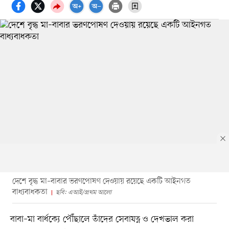
দেশে বৃদ্ধ মা–বাবার ভরণপোষণ দেওয়ায় রয়েছে একটি আইনগত
বাধ্যবাধকতা
ছবি: এআই/প্রথম আলো
বাবা–মা বার্ধক্যে পৌঁছালে তাঁদের সেবাযত্ন ও দেখভাল করা