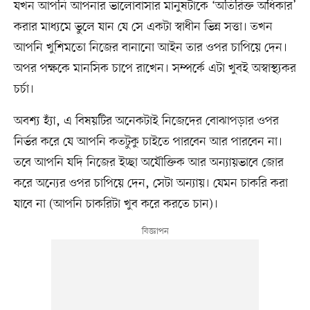
যখন আপনি আপনার ভালোবাসার মানুষটাকে ‘অতিরিক্ত অধিকার’
করার মাধ্যমে ভুলে যান যে সে একটা স্বাধীন ভিন্ন সত্তা। তখন
আপনি খুশিমতো নিজের বানানো আইন তার ওপর চাপিয়ে দেন।
অপর পক্ষকে মানসিক চাপে রাখেন। সম্পর্কে এটা খুবই অস্বাস্থ্যকর
চর্চা।
অবশ্য হ্যাঁ, এ বিষয়টির অনেকটাই নিজেদের বোঝাপড়ার ওপর
নির্ভর করে যে আপনি কতটুকু চাইতে পারবেন আর পারবেন না।
তবে আপনি যদি নিজের ইচ্ছা অযৌক্তিক আর অন্যায়ভাবে জোর
করে অন্যের ওপর চাপিয়ে দেন, সেটা অন্যায়। যেমন চাকরি করা
যাবে না (আপনি চাকরিটা খুব করে করতে চান)।