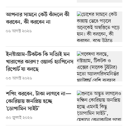
আপনার সামনে কেউ কাঁদলে কী
করবেন, কী করবেন না
০৬ আগস্ট ২০২৬
ইনস্টাগ্রাম–টিকটক কি সত্যিই মন
খারাপের কারণ? ওয়ার্ল্ড হ্যাপিনেস
রিপোর্ট যা বলছে
০৩ আগস্ট ২০২৬
শপিং করবেন, টাকা লাগবে না—
কোরিয়ায় জনপ্রিয় হচ্ছে
‘ডোপামিন সাইট’
৩০ জুলাই ২০২৬