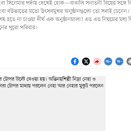
ংবা সিনেমার পর্দায় দেখেই হোক—বাঙালি সনাতনী বিয়ের সঙ্গে ক
ংবা বউভাতের মতো উৎসবমুখর অনুষ্ঠানগুলো তো সবাই চেনেন।
েষ হতে না চাওয়া দীর্ঘ এক অনুষ্ঠানমালা! এত এত নিয়মের মধ্য 
নের পুরো পরিবার।