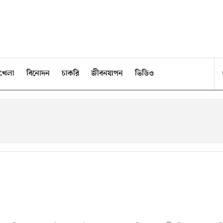
খেলা
বিনোদন
চাকরি
জীবনযাপন
ভিডিও