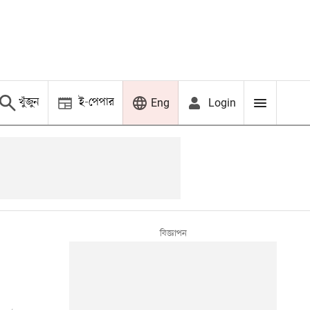
খুঁজুন
ই-পেপার
Login
Eng