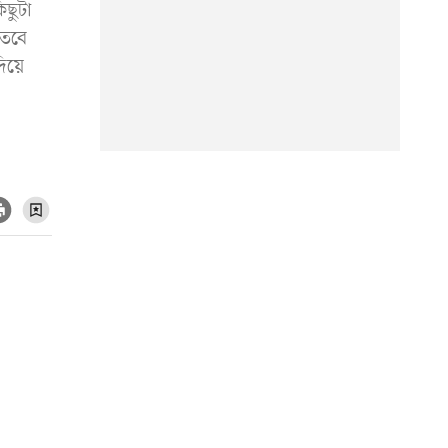
িছুটা
 তবে
দিয়ে