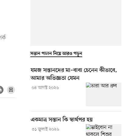
র্ক
সন্তান পালন নিয়ে আরও পড়ুন
যমজ সন্তানদের মা–বাবা চেনেন কীভাবে,
আমার অভিজ্ঞতা যেমন
০৪ আগস্ট ২০২৬
একমাত্র সন্তান কি স্বার্থপর হয়
৩১ জুলাই ২০২৬