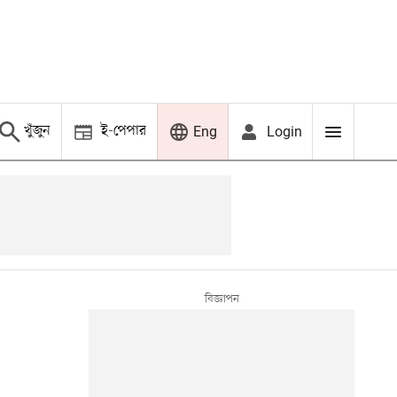
খুঁজুন
ই-পেপার
Login
Eng