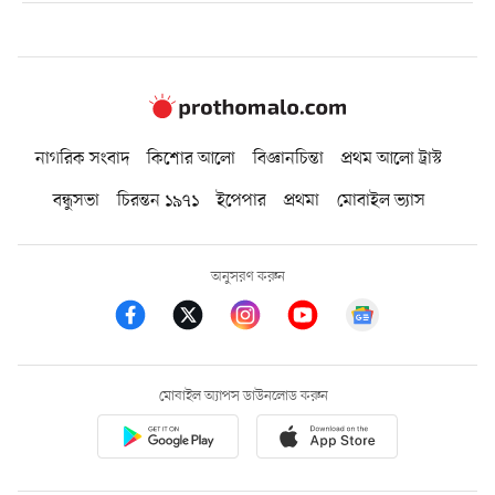
নাগরিক সংবাদ
কিশোর আলো
বিজ্ঞানচিন্তা
প্রথম আলো ট্রাস্ট
বন্ধুসভা
চিরন্তন ১৯৭১
ইপেপার
প্রথমা
মোবাইল ভ্যাস
অনুসরণ করুন
মোবাইল অ্যাপস ডাউনলোড করুন