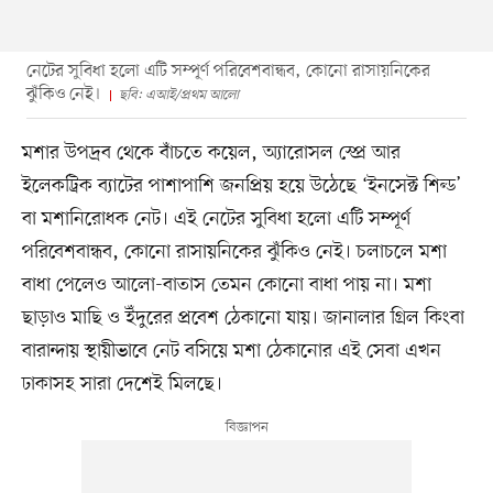
নেটের সুবিধা হলো এটি সম্পূর্ণ পরিবেশবান্ধব, কোনো রাসায়নিকের
ঝুঁকিও নেই।
ছবি: এআই/প্রথম আলো
মশার উপদ্রব থেকে বাঁচতে কয়েল, অ্যারোসল স্প্রে আর
ইলেকট্রিক ব্যাটের পাশাপাশি জনপ্রিয় হয়ে উঠেছে ‘ইনসেক্ট শিল্ড’
বা মশানিরোধক নেট। এই নেটের সুবিধা হলো এটি সম্পূর্ণ
পরিবেশবান্ধব, কোনো রাসায়নিকের ঝুঁকিও নেই। চলাচলে মশা
বাধা পেলেও আলো-বাতাস তেমন কোনো বাধা পায় না। মশা
ছাড়াও মাছি ও ইঁদুরের প্রবেশ ঠেকানো যায়। জানালার গ্রিল কিংবা
বারান্দায় স্থায়ীভাবে নেট বসিয়ে মশা ঠেকানোর এই সেবা এখন
ঢাকাসহ সারা দেশেই মিলছে।