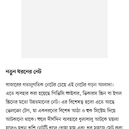
নতুন ধরনের নেট
বাজারের গতানুগতিক নেটের চেয়ে এই নেটের গড়ন আলাদা।
এতে ব্যবহার করা হয়েছে পিভিসি ফাইবার, ভিকারস স্ক্রিন বা ইগল
স্ক্রিনের মতো উন্নতমানের নেট। এর বিশেষত্ব হলো এতে আছে
ভেলক্রো টেপ, যা একধরনের বিশেষ আঠা ও হুক সিস্টেম দিয়ে
আটকানো থাকে। ফলে দীর্ঘদিন ব্যবহারে ধুলাবালু আটকে ময়লা
হলেও যখন খুশি নেটটি খুলে ধোয়া যায় এবং খুব সহজে সেট করা