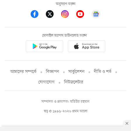
অনুসরণ করুন
মোবাইল অ্যাপস ডাউনলোড করুন
আমাদের সম্পর্কে
বিজ্ঞাপন
সার্কুলেশন
নীতি ও শর্ত
যোগাযোগ
নিউজলেটার
সম্পাদক ও প্রকাশক: মতিউর রহমান
স্বত্ব © ১৯৯৮-২০২৬ প্রথম আলো