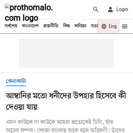
Login
সর্বশেষ
বাংলাদেশ
রাজনীতি
বিশ্ব
বাণিজ্য
মতামত
খেলা
Eng
বিনো
কেনাকাটা
আম্বানির মতো ধনীদের উপহার হিসেবে কী
দেওয়া যায়
এমন কাউকে না কাউকে আমরা প্রত্যেকেই চিনি, যাঁর
অঢেল সম্পদ। সোজা বাংলায় যাকে বলে অতিধনী। তাঁদের