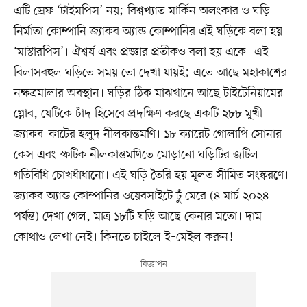
এটি স্রেফ ‘টাইমপিস’ নয়; বিশ্বখ্যাত মার্কিন অলংকার ও ঘড়ি
নির্মাতা কোম্পানি জ্যাকব অ্যান্ড কোম্পানির এই ঘড়িকে বলা হয়
‘মাস্টারপিস’। ঐশ্বর্য এবং প্রজ্ঞার প্রতীকও বলা হয় একে। এই
বিলাসবহুল ঘড়িতে সময় তো দেখা যায়ই; এতে আছে মহাকাশের
নক্ষত্রমালার অবস্থান। ঘড়ির ঠিক মাঝখানে আছে টাইটেনিয়ামের
গ্লোব, যেটিকে চাঁদ হিসেবে প্রদক্ষিণ করছে একটি ২৮৮ মুখী
জ্যাকব–কাটের হলুদ নীলকান্তমণি। ১৮ ক্যারেট গোলাপি সোনার
কেস এবং স্ফটিক নীলকান্তমণিতে মোড়ানো ঘড়িটির জটিল
গতিবিধি চোখধাঁধানো। এই ঘড়ি তৈরি হয় মূলত সীমিত সংস্করণে।
জ্যাকব অ্যান্ড কোম্পানির ওয়েবসাইটে ঢুঁ মেরে (৪ মার্চ ২০২৪
পর্যন্ত) দেখা গেল, মাত্র ১৮টি ঘড়ি আছে কেনার মতো। দাম
কোথাও লেখা নেই। কিনতে চাইলে ই–মেইল করুন!