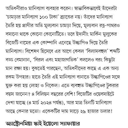
অতিধনীরাও মানিব্যাগ ব্যবহার করেন। স্বাভাবিকভাবেই তাঁদেরটা
‘চামড়ার মানিব্যাগ ১০০ টাকা’ ব্র্যান্ডের নয়। তাঁদের মানিব্যাগ
তৈরি হয় প্রাণীর অতি মূল্যবান চামড়া দিয়ে, মূল্যবান রত্ন–পাথরও
বসানো থাকে কোনো কোনোটিতে। তবে ইদানীং মার্কিন মুলুকের
বিজেটি নামের এক কোম্পানি এনেছে উল্কাপিণ্ড দিয়ে তৈরি
মানিব্যাগ। বিশেষণ হিসেবে এর আগে কেবল ‘বিলাসবহুল’ শব্দটি
বড্ড বেমানান, ‘বিরল এবং মহাজাগতিক’ বললেও বরং কিছুটা
মান রক্ষা হয়। বুঝতেই পারছেন, অতিধনীদের কাছে এ এক অন্য
রকম উপহার। হাতে তৈরি এই মানিব্যাগ বানাতে উল্কাপিণ্ডের সঙ্গে
যুক্ত করা হয় লোহা ও নিকেল। এতে ব্যবহৃত উল্কাপিণ্ডের টুকরার
বয়স জানেন? ৪ বিলিয়ন বছরের বেশি! বিজেটির ওয়েবসাইটে
দেখা যাচ্ছে (৪ মার্চ ২০২৪ পর্যন্ত), আর মাত্র তিনটি মানিব্যাগ
আছে কেনার মতো। একেকটির দাম সাড়ে ২৯ হাজার ডলার!
অ্যাস্ট্রোনমিয়া স্কাই ইয়েলো স্যাফায়ার