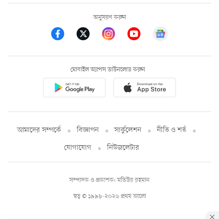
অনুসরণ করুন
মোবাইল অ্যাপস ডাউনলোড করুন
আমাদের সম্পর্কে
বিজ্ঞাপন
সার্কুলেশন
নীতি ও শর্ত
যোগাযোগ
নিউজলেটার
সম্পাদক ও প্রকাশক: মতিউর রহমান
স্বত্ব © ১৯৯৮-২০২৬ প্রথম আলো