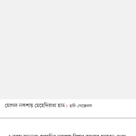
মোগল নকশায় মেহেদিরাঙা হাত
ছবি: পেক্সেলস