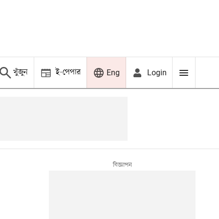
খুঁজুন
ই-পেপার
Login
Eng