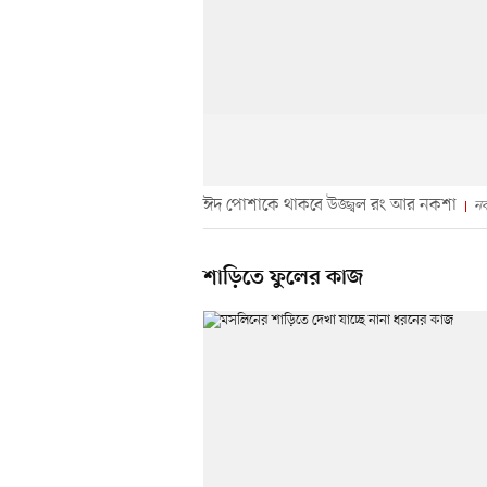
ঈদ পোশাকে থাকবে উজ্জ্বল রং আর নকশা
নক
শাড়িতে ফুলের কাজ