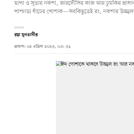
ছাপা ও সুতার নকশা, জারদৌসির কাজ আর চুমকির প্রাধা
পাশ্চাত্য ধাঁচের পোশাক—সবকিছুতেই রং, নকশার উজ্জ্ব
রয়া মুনতাসীর
প্রকাশ: ০৪ এপ্রিল ২০২৩, ০৩: ৩১