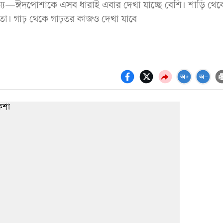
ন্য—ঈদপোশাকে এসব ধারাই এবার দেখা যাচ্ছে বেশি। শাড়ি থেক
লতা। গাঢ় থেকে গাঢ়তর কাজও দেখা যাবে