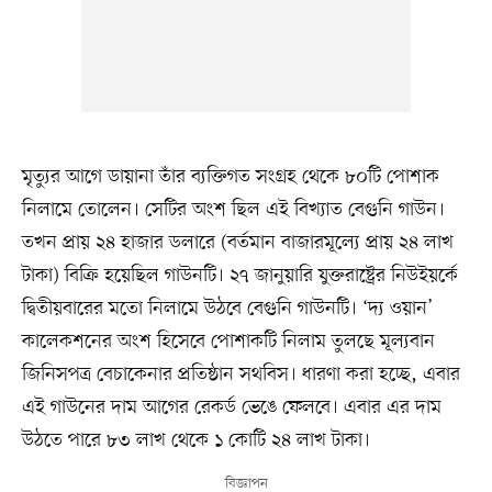
মৃত্যুর আগে ডায়ানা তাঁর ব্যক্তিগত সংগ্রহ থেকে ৮০টি পোশাক
নিলামে তোলেন। সেটির অংশ ছিল এই বিখ্যাত বেগুনি গাউন।
তখন প্রায় ২৪ হাজার ডলারে (বর্তমান বাজারমূল্যে প্রায় ২৪ লাখ
টাকা) বিক্রি হয়েছিল গাউনটি। ২৭ জানুয়ারি যুক্তরাষ্ট্রের নিউইয়র্কে
দ্বিতীয়বারের মতো নিলামে উঠবে বেগুনি গাউনটি। ‘দ্য ওয়ান’
কালেকশনের অংশ হিসেবে পোশাকটি নিলাম তুলছে মূল্যবান
জিনিসপত্র বেচাকেনার প্রতিষ্ঠান সথবিস। ধারণা করা হচ্ছে, এবার
এই গাউনের দাম আগের রেকর্ড ভেঙে ফেলবে। এবার এর দাম
উঠতে পারে ৮৩ লাখ থেকে ১ কোটি ২৪ লাখ টাকা।