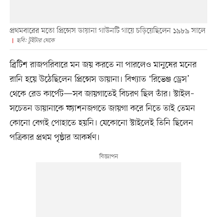
প্রথমবারের মতো প্রিন্সেস ডায়ানা গাউনটি গায়ে চড়িয়েছিলেন ১৯৮৯ সালে
ছবি: টুইটার থেকে
ব্রিটিশ রাজপরিবারে মন জয় করতে না পারলেও মানুষের মনের
রানি হয়ে উঠেছিলেন প্রিন্সেস ডায়ানা। বিখ্যাত ‘রিভেঞ্জ ড্রেস’
থেকে রেড কার্পেট—সব জায়গাতেই বিচরণ ছিল তাঁর। স্টাইল–
সচেতন ডায়ানাকে ফ্যাশনজগতে জায়গা করে নিতে তাই তেমন
কোনো বেগই পোহাতে হয়নি। যেকোনো স্টাইলেই তিনি ছিলেন
পত্রিকার প্রথম পৃষ্ঠার আকর্ষণ।