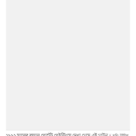
১৯৯১ সালের রয়্যাল পোর্ট্রেট পেইন্টিংয়ে দেখা গেছে এই গাউন
ছবি: টুইটার