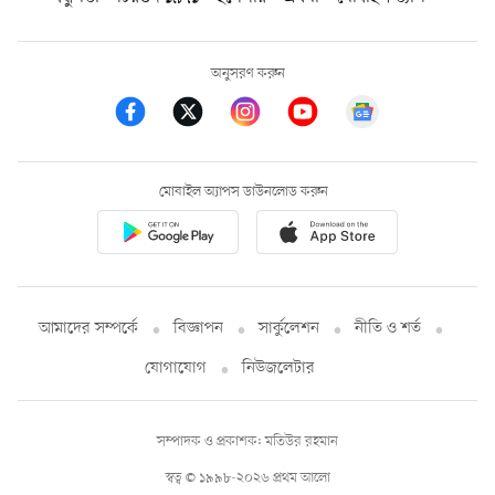
অনুসরণ করুন
মোবাইল অ্যাপস ডাউনলোড করুন
আমাদের সম্পর্কে
বিজ্ঞাপন
সার্কুলেশন
নীতি ও শর্ত
যোগাযোগ
নিউজলেটার
সম্পাদক ও প্রকাশক: মতিউর রহমান
স্বত্ব © ১৯৯৮-২০২৬ প্রথম আলো