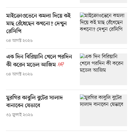
মাইক্রোওভেনে কমলা দিয়ে কই
মাছ রেঁধেছেন কখনো? দেখুন
রেসিপি
০৪ আগস্ট ২০২৬
এক দিন বিরিয়ানি খেলে পরদিন
কী করেন মডেল আজিম
০৪ আগস্ট ২০২৬
মুরগির কাবুলি বুটের সালাদ
বানাবেন যেভাবে
৩১ জুলাই ২০২৬