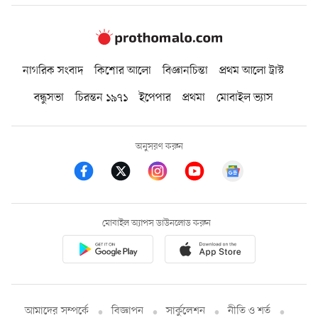
নাগরিক সংবাদ
কিশোর আলো
বিজ্ঞানচিন্তা
প্রথম আলো ট্রাস্ট
বন্ধুসভা
চিরন্তন ১৯৭১
ইপেপার
প্রথমা
মোবাইল ভ্যাস
অনুসরণ করুন
মোবাইল অ্যাপস ডাউনলোড করুন
আমাদের সম্পর্কে
বিজ্ঞাপন
সার্কুলেশন
নীতি ও শর্ত