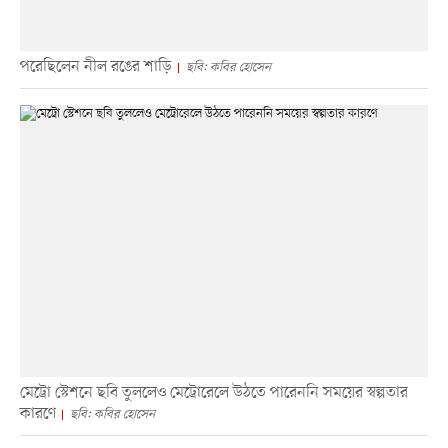
পরেছিলেন নীল রঙের শাড়ি
ছবি: কবির হোসেন
মেট্রো স্টেশনে ছবি তুললেও মেট্রোরেলে উঠতে পারেননি সময়ের স্বল্পতার
কারণে
ছবি: কবির হোসেন