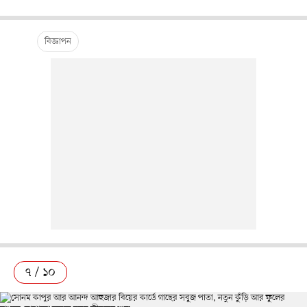
৭ / ১০