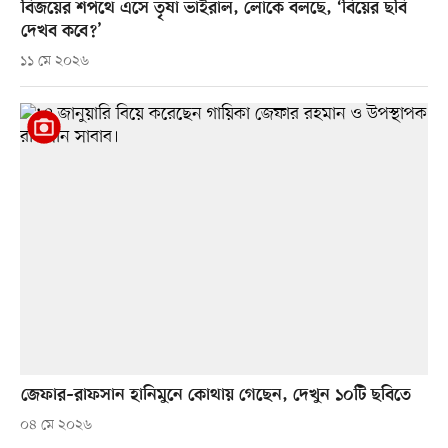
বিজয়ের শপথে এসে তৃষা ভাইরাল, লোকে বলছে, ‘বিয়ের ছবি
দেখব কবে?’
১১ মে ২০২৬
জেফার–রাফসান হানিমুনে কোথায় গেছেন, দেখুন ১০টি ছবিতে
০৪ মে ২০২৬