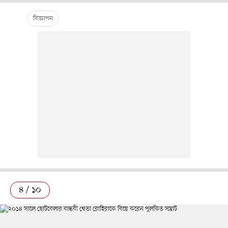
৪ / ১০