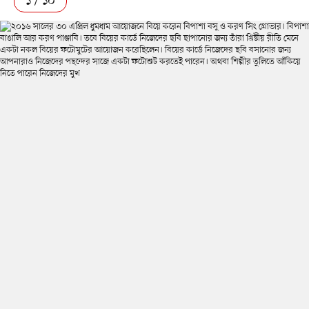
১ / ১০