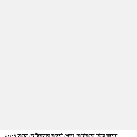
২০১৪ সালে ছোটবেলার বান্ধবী শ্বেতা রোহিরাকে বিয়ে করেন