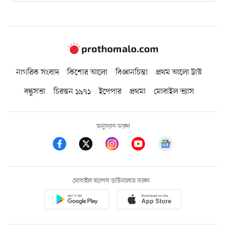
নাগরিক সংবাদ
কিশোর আলো
বিজ্ঞানচিন্তা
প্রথম আলো ট্রাস্ট
বন্ধুসভা
চিরন্তন ১৯৭১
ইপেপার
প্রথমা
মোবাইল ভ্যাস
অনুসরণ করুন
মোবাইল অ্যাপস ডাউনলোড করুন