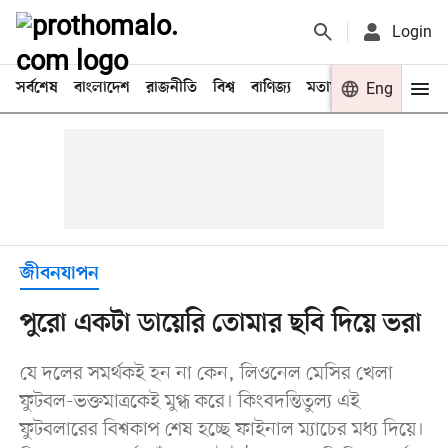
Login
সর্বশেষ
বাংলাদেশ
রাজনীতি
বিশ্ব
বাণিজ্য
মতামত
খেলা
Eng
বিনো
জীবনযাপন
পুরো একটা ডায়েরি তোমার ছবি দিয়ে ভরা
যে দলের সমর্থকই হন না কেন, লিওনেল মেসির খেলা
ফুটবল-ভক্তমাত্রকেই মুগ্ধ করে। কিংবদন্তিতুল্য এই
ফুটবলারের বিশ্বকাপ শেষ হচ্ছে ফাইনাল ম্যাচের মধ্য দিয়ে।