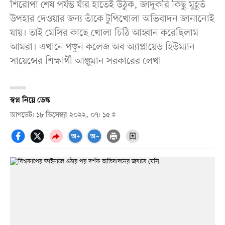
শিরোপা শেষ পর্যন্ত যাঁর হাতেই উঠুক, জাদুকরি কিছু মুহূর্ত
উপহার দেওয়ার জন্য তাঁকে টুপিখোলা অভিবাদন জানানোই
যায়। তাই মেসির কাছে খোলা চিঠি আহ্বান করেছিলাম
আমরা। এখানে পড়ুন কলেজ অব অ্যাপ্লায়েড হিউম্যান
সায়েন্সের শিক্ষার্থী আঞ্জুমান সরকারের লেখা
স্বপ্ন নিয়ে ডেস্ক
আপডেট: ১৮ ডিসেম্বর ২০২২, ০৭: ১৫