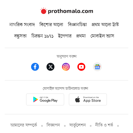
নাগরিক সংবাদ
কিশোর আলো
বিজ্ঞানচিন্তা
প্রথম আলো ট্রাস্ট
বন্ধুসভা
চিরন্তন ১৯৭১
ইপেপার
প্রথমা
মোবাইল ভ্যাস
অনুসরণ করুন
মোবাইল অ্যাপস ডাউনলোড করুন
আমাদের সম্পর্কে
বিজ্ঞাপন
সার্কুলেশন
নীতি ও শর্ত