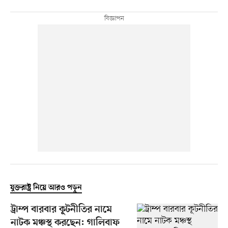
যুক্তরাষ্ট্র নিয়ে আরও পড়ুন
ট্রাম্প বারবার কূটনীতির নামে
নাটক মঞ্চস্থ করছেন: গালিবাফ