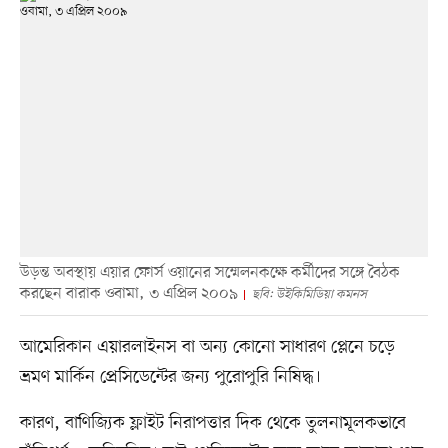
উড়ন্ত অবস্থায় এয়ার ফোর্স ওয়ানের সম্মেলনকক্ষে কর্মীদের সঙ্গে বৈঠক
করছেন বারাক ওবামা, ৩ এপ্রিল ২০০৯
ছবি: উইকিমিডিয়া কমনস
আমেরিকান এয়ারলাইনস বা অন্য কোনো সাধারণ প্লেনে চড়ে
ভ্রমণ মার্কিন প্রেসিডেন্টের জন্য পুরোপুরি নিষিদ্ধ।
কারণ, বাণিজ্যিক ফ্লাইট নিরাপত্তার দিক থেকে তুলনামূলকভাবে