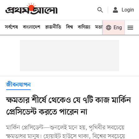
Login
সর্বশেষ
বাংলাদেশ
রাজনীতি
বিশ্ব
বাণিজ্য
মতামত
খেলা
Eng
বিনো
জীবনযাপন
ক্ষমতার শীর্ষে থেকেও যে ৭টি কাজ মার্কিন
প্রেসিডেন্ট করতে পারেন না
মার্কিন প্রেসিডেন্ট—শুনলেই মনে হয়, পৃথিবীর সবচেয়ে
ক্ষমতাধর মানুষ। হোয়াইট হাউসে থাকা, বিশ্বের সবচেয়ে