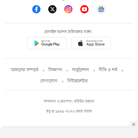
মোবাইল অ্যাপস ডাউনলোড করুন
আমাদের সম্পর্কে
বিজ্ঞাপন
সার্কুলেশন
নীতি ও শর্ত
যোগাযোগ
নিউজলেটার
সম্পাদক ও প্রকাশক: মতিউর রহমান
স্বত্ব © ১৯৯৮-২০২৬ প্রথম আলো