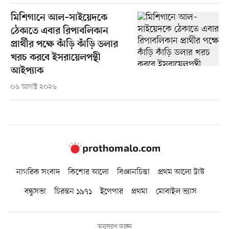
মিশিগানে আল–সাইয়েদকে
ঠেকাতে এবার রিপাবলিকান
প্রার্থীর পক্ষে কাঁড়ি কাঁড়ি ডলার
খরচ করবে ইসরায়েলপন্থী
আইপ্যাক
০৬ আগস্ট ২০২৬
নাগরিক সংবাদ
কিশোর আলো
বিজ্ঞানচিন্তা
প্রথম আলো ট্রাস্ট
বন্ধুসভা
চিরন্তন ১৯৭১
ইপেপার
প্রথমা
মোবাইল ভ্যাস
অনুসরণ করুন