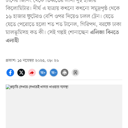
চীনের জিনিং থেকে তিব্বতের লাসা দুই হাজার
কিলোমিটার। দীর্ঘ এ যাত্রায় কখনো কখনো সমুদ্রপৃষ্ঠ থেকে
১৬ হাজার ফুটেরও বেশি ওপর দিয়েও চলল ট্রেন। যেতে
যেতে পেরোতে হলো শত শত টানেল, গিরিপথ, বরফে ঢাকা
মালভূমিসহ কত কী। সেই গল্পই শোনাচ্ছেন
এলিজা বিনতে
এলাহী
প্রকাশ: ১৫ নভেম্বর ২০২৫, ০৮: ২৬