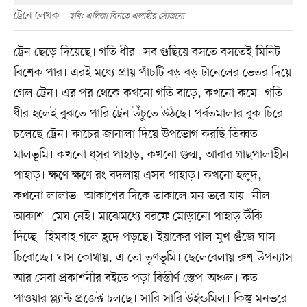
ট্রেনে লেখক
ছবি: এলিজা বিনতে এলাহীর সৌজন্যে
ট্রেন ছেড়ে দিয়েছে। গতি ধীর। সব গুছিয়ে বসতে বসতেই মিনিট
বিশেক পার। এরই মধ্যে প্রায় পাঁচটি বড় বড় টানেলের ভেতর দিয়ে
গেল ট্রেন। এর পর থেকে কখনো গতি বাড়ে, কখনো কমে। গতি
ধীর হলেই বুঝতে পারি ট্রেন উঁচুতে উঠছে। পর্বতমালার বুক চিরে
চলেছে ট্রেন। কাচের জানালা দিয়ে উপভোগ করছি তিব্বত
মালভূমি। কখনো ধূসর পাহাড়, কখনো গুল্ম, আবার গাছপালাহীন
পাহাড়। ক্ষণে ক্ষণে রং বদলায় এসব পাহাড়। কখনো হলুদ,
কখনো লালাভ। আকাশের দিকে তাকালে মন ভরে যায়। নীল
আকাশ। মেঘ নেই। মাঝেমধ্যে বরফে মোড়ানো পাহাড় উঁকি
দিচ্ছে। হিমবাহ গলে হ্রদে পড়ছে। ইয়াকের পাল মুখ গুঁজে ঘাস
চিবোচ্ছে। ঘাস কোথায়, এ তো তৃণভূমি। ছেলেবেলায় রুশ উপন্যাস
আর সেবা প্রকাশনীর বইতে পড়া বিস্তীর্ণ স্তেপ-অঞ্চল। কত
পাওয়ার প্ল্যান্ট প্রজেক্ট চলছে। সারি সারি উইন্ডমিল। কিন্তু মনভরে