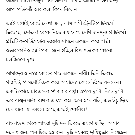
আমার ব্যাগে খেজুর, চকলেটবার, বাদাম আছে। দলের তন্দ্রা
আপা পাউরুটি আর কলা কিনে নিলেন।
এরই মধ্যেই বোর্ডে লেখা এল, লাসাগামী ট্রেনটি প্ল্যাটফর্মে
ভিড়েছে। দোতলা থেকে নিচতলায় নেমে দেখি জনশূন্য প্ল্যাটফর্ম।
প্রতিটি কম্পার্টমেন্টের দরজার সামনে একজন করে গার্ড।
ওভারকোট ও হ্যাট পরা। মনে হচ্ছিল বিশ শতকের কোনো
চলচ্চিত্রের দৃশ্য।
আমাদের ৫ নম্বর কোচের গার্ড একজন নারী। তিনি তিব্বত
পারমিট, পাসপোর্ট চেক করে আমাদের কোচে উঠতে বললেন।
একটি কোচে চারজনের শোবার ব্যবস্থা। ওপরে দুটো, নিচে দুটো।
তবে বাক্স-পেটরা রাখার জায়গা কম। মনে মনে বলি, এত উঁচু দিয়ে
ট্রেন যাবে, যা জায়গা আছে এতেই শুকরিয়া!
বাংলাদেশ থেকে আমরা দুটি দল তিব্বত ভ্রমণে যাচ্ছি। আমার
দলে ৭ জন, অন্যটিতে ১৫ জন। দুটি দলেরই দায়িত্বভার নিয়েছেন