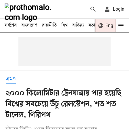
Login
সর্বশেষ
বাংলাদেশ
রাজনীতি
বিশ্ব
বাণিজ্য
মতামত
খেলা
Eng
বিনো
ভ্রমণ
২০০০ কিলোমিটার ট্রেনযাত্রায় পার হয়েছি
বিশ্বের সবচেয়ে উঁচু রেলস্টেশন, শত শত
টানেল, গিরিপথ