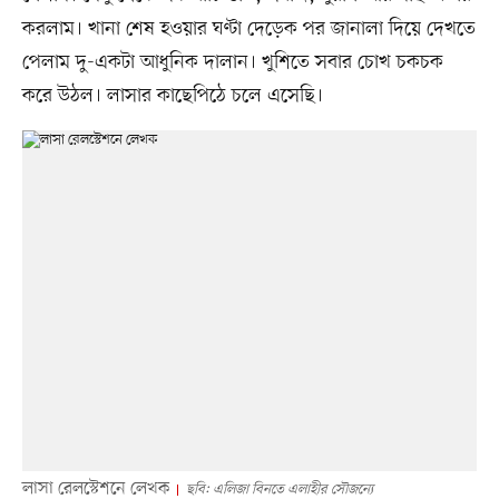
করলাম। খানা শেষ হওয়ার ঘণ্টা দেড়েক পর জানালা দিয়ে দেখতে
পেলাম দু-একটা আধুনিক দালান। খুশিতে সবার চোখ চকচক
করে উঠল। লাসার কাছেপিঠে চলে এসেছি।
লাসা রেলস্টেশনে লেখক
ছবি: এলিজা বিনতে এলাহীর সৌজন্যে