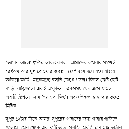
ভোরের আলো ফুটতে আরম্ভ করল। আমাদের কামরার পাশেই
রেস্টরুম আর মুখ ধোওয়ার ব্যবস্থা। ফ্রেশ হয়ে বসে বসে বাইরে
তাকিয়ে আছি। মাঝেমধ্যে বসতি চোখে পড়ল। দ্বিতল ছোট ছোট
বাড়ি। বাড়িগুলো একই আকৃতির। একসময় ট্রেন এসে থামল
একটি স্টেশনে। নাম ‘ইয়াং বা জিং’। এরও উচ্চতা ৪ হাজার ৩০৫
মিটার।
দুপুর ১২টার দিকে আমরা দুপুরের খাবারের জন্য খাবার গাড়িতে
গেলাম। মেনু থেকে এক বাটি ভাত, সবজি, মুরগি আর মাছ অর্ডার