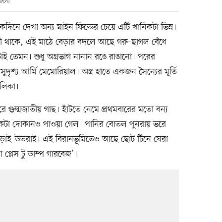
ন্যে
নে দেখা অন্য মাইন ফিল্ডের চেয়ে এটি খানিকটা ভিন্ন।
্টনী থাকে, এই মাঠে বেড়ার বদলে আছে গরু-ছাগল বেঁধে
টাই তেমন। শুধু অগ্রভাগ নানান রঙে রাঙানো। পরের
য আর্মি মেমোরিয়াল। অস্ত্র হাতে একজন সৈন্যের মূর্তি
ালিকা।
রে গুল্মজাতীয় গাছ। হাঁটতে নেমে প্রথমবারের মতো বন্য
একটা দোকানও পাওয়া গেল। পানির বোতল পুনরায় ভরে
 চড়াই-উতরাই। এই বিরানভূমিতেও আছে ছোট টিনে ঘেরা
 প্লেস টু ডাম্প গারবেজ’।