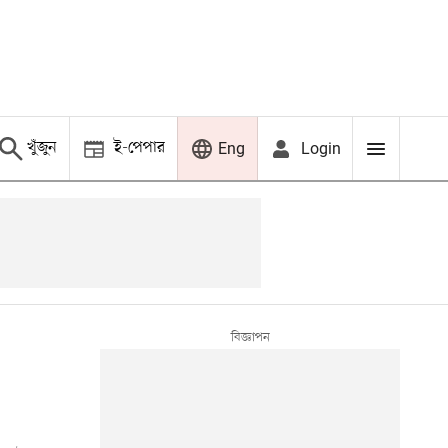
খুঁজুন
ই-পেপার
Login
Eng