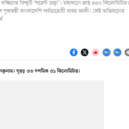
দক্ষিণের বিন্দুটি ‘পয়েন্ট ডন্ড্রা’। মধ্যখানে প্রায় ৫৫০ কিলোমিটার।
ে শৃঙ্গজয়ী বাংলাদেশি পর্বতারোহী বাবর আলী। সেই অভিযানের
্ব
ানকুলাম। দূরত্ব ৩৩ দশমিক ৩১ কিলোমিটার।