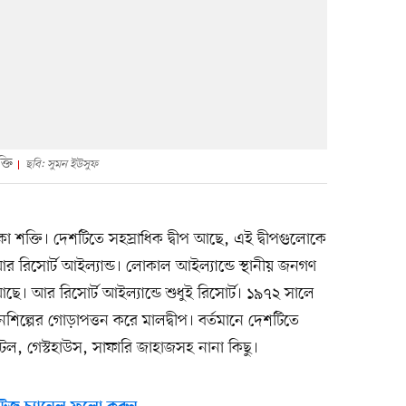
্তি
ছবি: সুমন ইউসুফ
িকা শক্তি। দেশটিতে সহস্রাধিক দ্বীপ আছে, এই দ্বীপগুলোকে
 রিসোর্ট আইল্যান্ড। লোকাল আইল্যান্ডে স্থানীয় জনগণ
আছে। আর রিসোর্ট আইল্যান্ডে শুধুই রিসোর্ট। ১৯৭২ সালে
টনশিল্পের গোড়াপত্তন করে মালদ্বীপ। বর্তমানে দেশটিতে
েল, গেস্টহাউস, সাফারি জাহাজসহ নানা কিছু।