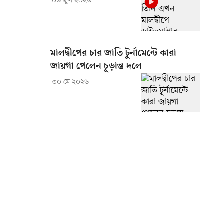
০৬ জুন ২০২৬
মালদ্বীপের চার জাতি টুর্নামেন্টে কারা
জায়গা পেলেন চূড়ান্ত দলে
৩০ মে ২০২৬