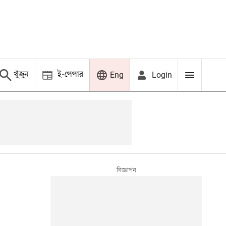
খুঁজুন
ই-পেপার
Login
Eng