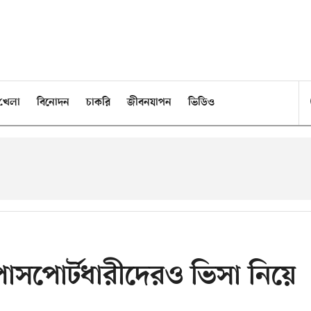
খেলা
বিনোদন
চাকরি
জীবনযাপন
ভিডিও
 পাসপোর্টধারীদেরও ভিসা নিয়ে