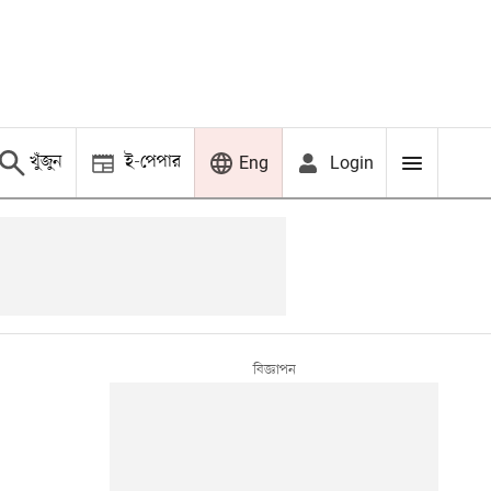
খুঁজুন
ই-পেপার
Login
Eng