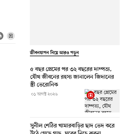
জীবনযাপন নিয়ে আরও পড়ুন
৫ বছর প্রেমের পর ৩২ বছরের দাম্পত্য,
যৌথ জীবনের রহস্য জানালেন জিদানের
স্ত্রী ভেরোনিক
০১ আগস্ট ২০২৬
সুনীল শেঠির খামারবাড়ির ছাদ ভেদ করে
উঠে গেছে গাছ, ঘরের নিচে ঝরনা