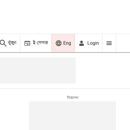
খুঁজুন
ই-পেপার
Login
Eng