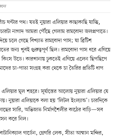
ন্যে
পাঁচ ঘণ্টার পথ। যতই নুয়ারা এলিয়ার কাছাকাছি যাচ্ছি,
 চারটা নাগাদ আমরা পৌঁছে গেলাম রামবোদা জলপ্রপাতে।
িয়ে চলে গেছে বিখ্যাত রামবোদা পাস; যা ব্রিটিশ
য়াতের জন্য খুবই গুরুত্বপূর্ণ ছিল। রামবোদা পাস ধরে এগিয়ে
খানা কিংস উডে। কারখানায় ঢুকতেই এগিয়ে এলেন ছিপছিপে
দের চা–পাতা সংগ্রহ করা থেকে চা তৈরির প্রতিটি ধাপ
া এলিয়ার মূল শহরে। সূর্যাস্তের আলোয় নুয়ারা এলিয়ার যে
 নয়। নুয়ারা এলিয়াকে বলা হয় ‘লিটল ইংল্যান্ড’। চারদিকে
গাছের সারি, অভিজাত নির্মাণশৈলীর কাঠের বাড়ি—সব
 আসন করে নিল।
টানিক্যাল গার্ডেন, গ্রেগরি লেক, সীতা আম্মান মন্দির,