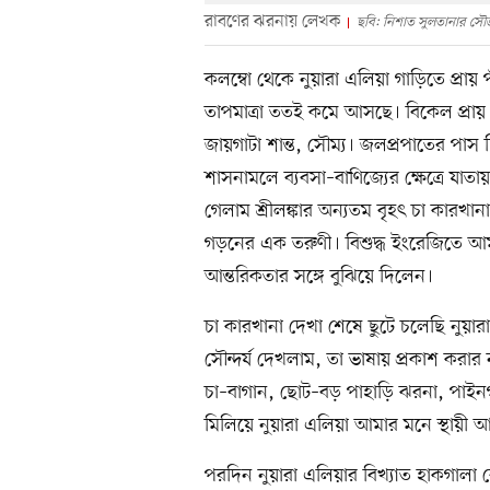
রাবণের ঝরনায় লেখক
ছবি: নিশাত সুলতানার সৌজ
কলম্বো থেকে নুয়ারা এলিয়া গাড়িতে প্রায় 
তাপমাত্রা ততই কমে আসছে। বিকেল প্রায়
জায়গাটা শান্ত, সৌম্য। জলপ্রপাতের পাস দ
শাসনামলে ব্যবসা–বাণিজ্যের ক্ষেত্রে যাতা
গেলাম শ্রীলঙ্কার অন্যতম বৃহৎ চা কার
গড়নের এক তরুণী। বিশুদ্ধ ইংরেজিতে আমা
আন্তরিকতার সঙ্গে বুঝিয়ে দিলেন।
চা কারখানা দেখা শেষে ছুটে চলেছি নুয়ার
সৌন্দর্য দেখলাম, তা ভাষায় প্রকাশ করার
চা–বাগান, ছোট–বড় পাহাড়ি ঝরনা, পাইন
মিলিয়ে নুয়ারা এলিয়া আমার মনে স্থায়ী
পরদিন নুয়ারা এলিয়ার বিখ্যাত হাকগালা বো