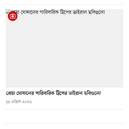
শ্রেয়া ঘোষালের পারিবারিক ট্রিপের ভাইরাল ছবিগুলো
১৮ এপ্রিল ২০২৬