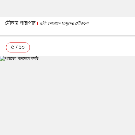
নৌকায় পারাপার
ছবি: মোহাম্মদ মাসুদের সৌজন্যে
৫ / ১০