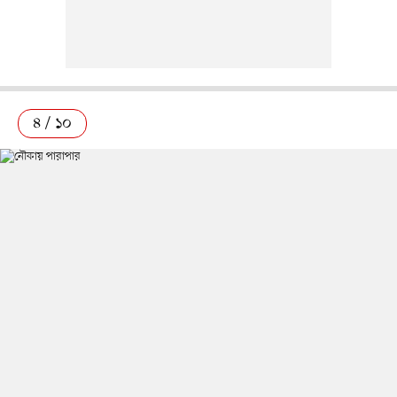
৪ / ১০