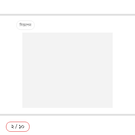
২ / ১০