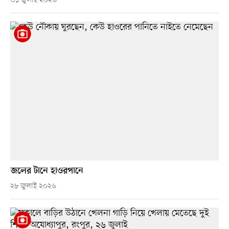
৩১ জুলাই ২০২৬
জলের টানে হাওরপানে
২৮ জুলাই ২০২৬