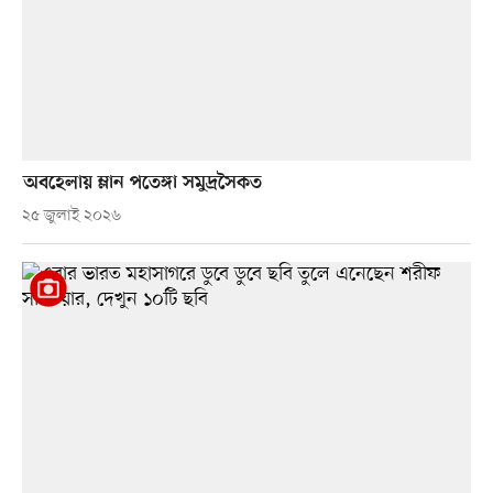
অবহেলায় ম্লান পতেঙ্গা সমুদ্রসৈকত
২৫ জুলাই ২০২৬