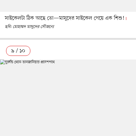
সাইকেলটা ঠিক আছে তো—মাসুদের সাইকেল পেয়ে এক শিশু!
ছবি: মোহাম্মদ মাসুদের সৌজন্যে
৯ / ১০