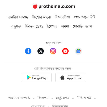
নাগরিক সংবাদ
কিশোর আলো
বিজ্ঞানচিন্তা
প্রথম আলো ট্রাস্ট
বন্ধুসভা
চিরন্তন ১৯৭১
ইপেপার
প্রথমা
মোবাইল ভ্যাস
অনুসরণ করুন
মোবাইল অ্যাপস ডাউনলোড করুন
আমাদের সম্পর্কে
বিজ্ঞাপন
সার্কুলেশন
নীতি ও শর্ত
যোগাযোগ
নিউজলেটার