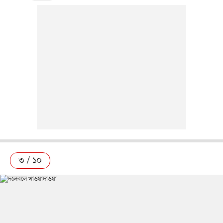
৩ / ১০