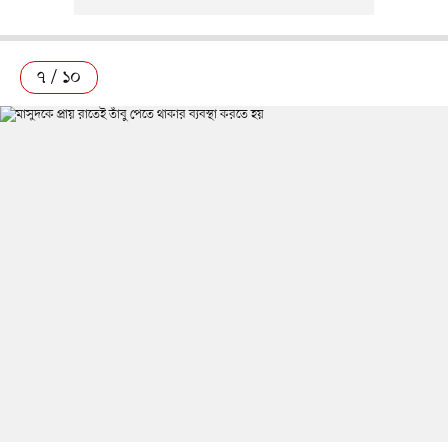
৭ / ১০