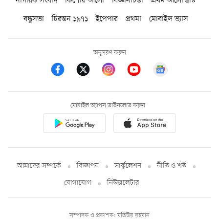
নাগরিক সংবাদ
কিশোর আলো
বিজ্ঞানচিন্তা
প্রথম আলো ট্রাস্ট
বন্ধুসভা
চিরন্তন ১৯৭১
ইপেপার
প্রথমা
মোবাইল ভ্যাস
অনুসরণ করুন
মোবাইল অ্যাপস ডাউনলোড করুন
আমাদের সম্পর্কে
বিজ্ঞাপন
সার্কুলেশন
নীতি ও শর্ত
যোগাযোগ
নিউজলেটার
সম্পাদক ও প্রকাশক: মতিউর রহমান