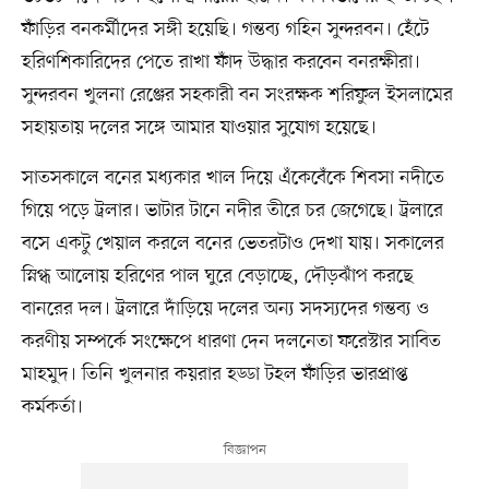
ফাঁড়ির বনকর্মীদের সঙ্গী হয়েছি। গন্তব্য গহিন সুন্দরবন। হেঁটে
হরিণশিকারিদের পেতে রাখা ফাঁদ উদ্ধার করবেন বনরক্ষীরা।
সুন্দরবন খুলনা রেঞ্জের সহকারী বন সংরক্ষক শরিফুল ইসলামের
সহায়তায় দলের সঙ্গে আমার যাওয়ার সুযোগ হয়েছে।
সাতসকালে বনের মধ্যকার খাল দিয়ে এঁকেবেঁকে শিবসা নদীতে
গিয়ে পড়ে ট্রলার। ভাটার টানে নদীর তীরে চর জেগেছে। ট্রলারে
বসে একটু খেয়াল করলে বনের ভেতরটাও দেখা যায়। সকালের
স্নিগ্ধ আলোয় হরিণের পাল ঘুরে বেড়াচ্ছে, দৌড়ঝাঁপ করছে
বানরের দল। ট্রলারে দাঁড়িয়ে দলের অন্য সদস্যদের গন্তব্য ও
করণীয় সম্পর্কে সংক্ষেপে ধারণা দেন দলনেতা ফরেস্টার সাবিত
মাহমুদ। তিনি খুলনার কয়রার হড্ডা টহল ফাঁড়ির ভারপ্রাপ্ত
কর্মকর্তা।