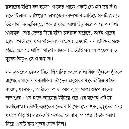
ট্রলারের ইঞ্জিন বন্ধ হলো। খালের পাড়ে একটি গেওয়াগাছে বাঁধা
হলো ট্রলার। লাফিয়ে খালপাড়ের কাদাপানি মাড়িয়ে সবাই জঙ্গলে
উঠলাম। বনভূমিজুড়ে শূলের মতো মাথা উঁচু করে আছে অসংখ্য
শ্বাসমূল। তার ভেতর দিয়ে হরিণ চলাচল করেছে, তারই খুরের
ছাপ। সেই ছাপ ধরে গহিন বনের মধ্যে অস্ত্রধারী বনরক্ষীদের সঙ্গে
হেঁটে এগোতে থাকি। গাছপালাগুলো এতটাই ঘন যে কয়েক হাত
দূরের কিছুও দেখা যায় না।
ঘন জঙ্গলের ভেতর দিয়ে শিকারির পেতে রাখা ফাঁদ খুঁজতে খুঁজতে
এগোতে থাকেন বনরক্ষীরা। তাঁদের অনুসরণ করে হাঁটাও কঠিন।
কারণ, শ্বাসমূল, আঠালো কাদা আর ঝুলে থাকা জটপাকানো
লতাগুল্ম। এক হাতে ক্যামেরা উঁচিয়ে ধরে এর মধ্যেই এগিয়ে
চলছিলাম। হঠাৎই জঙ্গলের ভেতর কিসের যেন শব্দ, মুহূর্তের জন্য
থমকে দাঁড়াই। পরক্ষণেই দেখতে পেলাম, পাশের হেঁতালঝোপ
দিয়ে একটি বন্য শূকর দৌড় দিল।