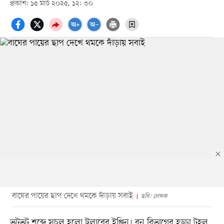
প্রকাশ: ১৫ মার্চ ২০২৫, ১২: ৩০
বাঘের পায়ের ছাপ দেখে থমকে দাঁড়ায় সবাই
ছবি: লেখক
ভটভট শব্দে সচল হলো ট্রলারের ইঞ্জিন। বন বিভাগের হড্ডা টহল