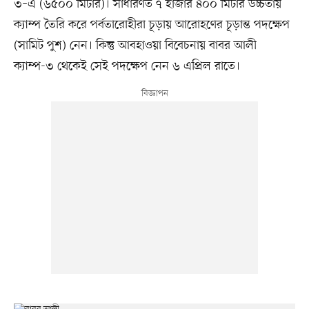
৩–এ (৬৫০০ মিটার)। সাধারণত ৭ হাজার ৪০০ মিটার উচ্চতায়
ক্যাম্প তৈরি করে পর্বতারোহীরা চূড়ায় আরোহণের চূড়ান্ত পদক্ষেপ
(সামিট পুশ) নেন। কিন্তু আবহাওয়া বিবেচনায় বাবর আলী
ক্যাম্প-৩ থেকেই সেই পদক্ষেপ নেন ৬ এপ্রিল রাতে।