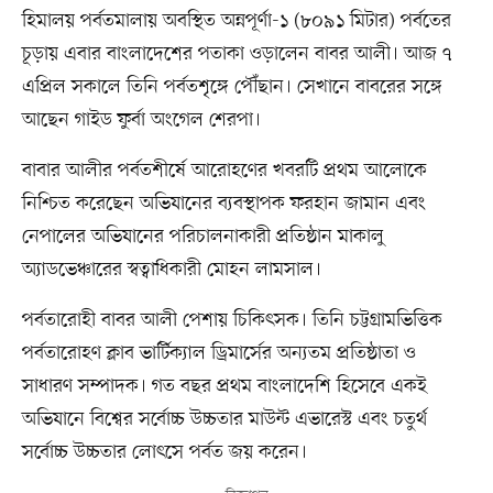
হিমালয় পর্বতমালায় অবস্থিত অন্নপূর্ণা-১ (৮০৯১ মিটার) পর্বতের
চূড়ায় এবার বাংলাদেশের পতাকা ওড়ালেন বাবর আলী। আজ ৭
এপ্রিল সকালে তিনি পর্বতশৃঙ্গে পৌঁছান। সেখানে বাবরের সঙ্গে
আছেন গাইড ফুর্বা অংগেল শেরপা।
বাবার আলীর পর্বতশীর্ষে আরোহণের খবরটি প্রথম আলোকে
নিশ্চিত করেছেন অভিযানের ব্যবস্থাপক ফরহান জামান এবং
নেপালের অভিযানের পরিচালনাকারী প্রতিষ্ঠান মাকালু
অ্যাডভেঞ্চারের স্বত্বাধিকারী মোহন লামসাল।
পর্বতারোহী বাবর আলী পেশায় চিকিৎসক। তিনি চট্টগ্রামভিত্তিক
পর্বতারোহণ ক্লাব ভার্টিক্যাল ড্রিমার্সের অন্যতম প্রতিষ্ঠাতা ও
সাধারণ সম্পাদক। গত বছর প্রথম বাংলাদেশি হিসেবে একই
অভিযানে বিশ্বের সর্বোচ্চ উচ্চতার মাউন্ট এভারেস্ট এবং চতুর্থ
সর্বোচ্চ উচ্চতার লোৎসে পর্বত জয় করেন।