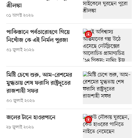
শ্রীলঙ্কা
০১ আগস্ট ২০২৬
পাকিস্তানে পর্বতারোহণে গিয়ে
নিখোঁজ কে এই নির্মল পুরজা
৩১ জুলাই ২০২৬
মিষ্টি চেখে শুরু, আম–রেশমের
মুগ্ধতায় শেষ ফরাসি রাষ্ট্রদূতের
রাজশাহী সফর
৩০ জুলাই ২০২৬
জলের টানে হাওরপানে
২৮ জুলাই ২০২৬