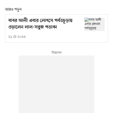
আরও পড়ুন
বাবর আলী এবার লোৎসে পর্বতচূড়ায়
ওড়ালেন লাল-সবুজ পতাকা
২১ মে ২০২৪