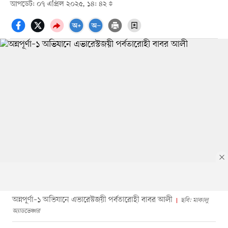
আপডেট: ০৭ এপ্রিল ২০২৫, ১৪: ৪২
অন্নপূর্ণা–১ অভিযানে এভারেস্টজয়ী পর্বতারোহী বাবর আলী
ছবি: মাকালু
অ্যাডভেঞ্চার