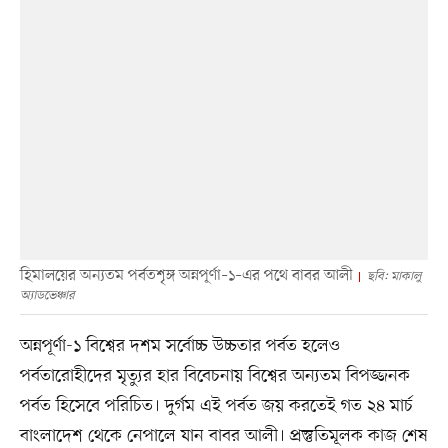
হিমালয়ের অন্যতম পর্বতশৃঙ্গ অন্নপূর্ণা–১–এর পথে বাবর আলী
ছবি: মাকালু
অ্যাডভেঞ্চার
অন্নপূর্ণা-১ বিশ্বের দশম সর্বোচ্চ উচ্চতার পর্বত হলেও
পর্বতারোহীদের মৃত্যুর হার বিবেচনায় বিশ্বের অন্যতম বিপজ্জনক
পর্বত হিসেবে পরিচিত। দুর্গম এই পর্বত জয় করতেই গত ২৪ মার্চ
বাংলাদেশ থেকে নেপালে যান বাবর আলী। প্রস্তুতিমূলক কাজ শেষ