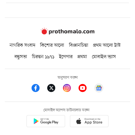
নাগরিক সংবাদ
কিশোর আলো
বিজ্ঞানচিন্তা
প্রথম আলো ট্রাস্ট
বন্ধুসভা
চিরন্তন ১৯৭১
ইপেপার
প্রথমা
মোবাইল ভ্যাস
অনুসরণ করুন
মোবাইল অ্যাপস ডাউনলোড করুন