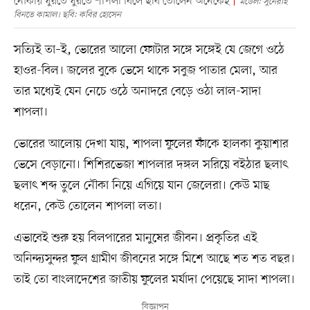
নৌকায় ঘুরতে ঘুরতে শাপলা বিলে ছবি তোলেন অনেকেই
মডেল: সুনেরাহ
বিনতে কামাল। ছবি: কবির হোসেন
সত্যিই তা–ই, ভোরের আলো ফোটার সঙ্গে সঙ্গেই যে জেগে ওঠে
হাওর-বিল। জলের বুকে ভেসে থাকে সবুজ পাতার মেলা, আর
তার মধ্যেই যেন নেচে ওঠে অনাদরে বেড়ে ওঠা লাল-সাদা
শাপলা।
ভোরের আলোয় দেখা যায়, শাপলা ফুলের ফাঁকে হালকা কুয়াশার
ভেসে বেড়ানো। শিশিরভেজা শাপলার দঙ্গল সরিয়ে বইঠার ছলাৎ
ছলাৎ শব্দ তুলে নৌকা নিয়ে এগিয়ে যান জেলেরা। কেউ মাছ
ধরেন, কেউ তোলেন শাপলা লতা।
এভাবেই শুরু হয় বিলপারের মানুষের জীবন। প্রকৃতির এই
অনিন্দ্যসুন্দর ফুল গ্রামীণ জীবনের সঙ্গে মিশে আছে শত শত বছর।
তাই তো বাংলাদেশের জাতীয় ফুলের মর্যাদা পেয়েছে সাদা শাপলা।