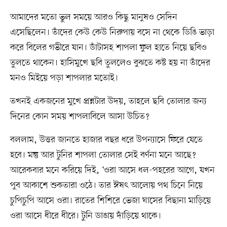
আমাদের মতো ভুল সময়ে আরও কিছু মানুষও সেদিন
এসেছিলেন। তাঁদের কেউ কেউ নিরুপায় বসে না থেকে ডিঙি ভাড়া
করে বিলের গভীরে যান। ডাঁটাসহ শাপলা ফুল হাতে নিয়ে ছবিও
তুলতে থাকেন। হাসিমুখে ছবি তুললেও বুঝতে কষ্ট হয় না তাঁদের
মনও মিইয়ে পড়া শাপলার মতোই।
তখনই একজনের মুখে প্রশ্নটার উদয়, তাহলে ছবি তোলার জন্য
দিনের কোন সময় শাপলাবিলে আসা উচিত?
বললাম, উত্তর জানতে হাজার বছর ধরে উপন্যাসে ফিরে যেতে
হবে। মন্তু আর টুনির শাপলা তোলার সেই বর্ণনা মনে আছে?
আরেকবার মনে করিয়ে দিই, ‘ওরা আসে ধল-পহরের আগে, যখন
পুব আকাশে শুকতারা ওঠে। তার ঈষৎ আলোয় পথ চিনে নিয়ে
চুপিচুপি আসে ওরা। রাতের শিশিরে ভেজা ঘাসের বিছানা মাড়িয়ে
ওরা আসে ধীরে ধীরে। টুনি ডাঙায় দাঁড়িয়ে থাকে।