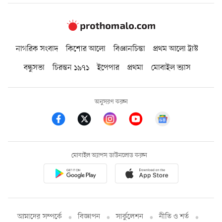
নাগরিক সংবাদ
কিশোর আলো
বিজ্ঞানচিন্তা
প্রথম আলো ট্রাস্ট
বন্ধুসভা
চিরন্তন ১৯৭১
ইপেপার
প্রথমা
মোবাইল ভ্যাস
অনুসরণ করুন
মোবাইল অ্যাপস ডাউনলোড করুন
আমাদের সম্পর্কে
বিজ্ঞাপন
সার্কুলেশন
নীতি ও শর্ত