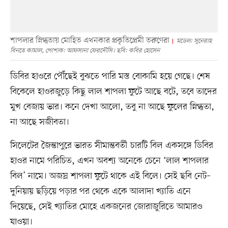
শাপলার স্নিগ্ধতায় মোহিত এখনকার প্রকৃতিপ্রেমী তরুণেরা
মডেল: সুনেরাহ
বিনতে কামাল, পোশাক: আফসানা ফেরদৌসি। ছবি: কবির হোসেন
ডিবির হাওরে পৌঁছেই বুঝতে পারি মস্ত বোকামি হয়ে গেছে। শেষ
বিকেলে হাওরজুড়ে কিছু লাল শাপলা ফুটে আছে বটে, তবে তাদের
মুখ বেজায় ভার। কনে দেখা আলো, তবু না আছে ফুলের স্নিগ্ধতা,
না আছে সজীবতা।
সিলেটের জৈন্তাপুরে ভারত সীমান্তবর্তী চারটি বিল একসঙ্গে ডিবির
হাওর নামে পরিচিত, এখন অবশ্য অনেকে চেনে ‘লাল শাপলার
বিল’ নামে। অজস্র শাপলা ফুটে থাকে এই বিলে। সেই ছবি নেট–
দুনিয়ায় ছড়িয়ে পড়ার পর থেকে একে আলাদা খ্যাতি এনে
দিয়েছে, সেই খ্যাতির মোহে একজনের জোরাজুরিতে আমারও
যাওয়া।