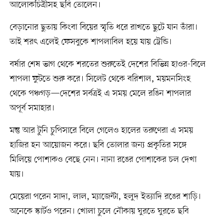
আলোকচিত্রীসহ ছবি তোলেন।
বেড়ানোর ছুতায় কিংবা বিয়ের স্মৃতি ধরে রাখতে ছুটে যান তাঁরা।
তাই শরৎ এলেই ফেসবুকে শাপলাবিল হয়ে যায় ট্রেন্ডি।
বর্ষার শেষ ভাগ থেকে শরতের শুরুতেই দেশের বিভিন্ন হাওর-বিলে
শাপলা ফুটতে শুরু করে। সিলেট থেকে বরিশাল, ময়মনসিংহ
থেকে পঞ্চগড়—দেশের সর্বত্রই এ সময় মেলে রঙিন শাপলার
অপূর্ব সমাহার।
মন্তু আর টুনি চুপিসারে বিলে গেলেও হালের তরুণেরা এ সময়
হাজির হন আয়োজন করে। ছবি তোলার জন্য প্রকৃতির সঙ্গে
মিলিয়ে পোশাকও বেছে নেন। নানা রঙের পোশাকের চল দেখা
যায়।
মেয়েরা পরেন সাদা, লাল, ম্যাজেন্টা, হলুদ ইত্যাদি রঙের শাড়ি।
অনেকে স্কার্টও পরেন। খোলা চুলে নৌকায় ঘুরতে ঘুরতে ছবি