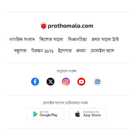
নাগরিক সংবাদ
কিশোর আলো
বিজ্ঞানচিন্তা
প্রথম আলো ট্রাস্ট
বন্ধুসভা
চিরন্তন ১৯৭১
ইপেপার
প্রথমা
মোবাইল ভ্যাস
অনুসরণ করুন
মোবাইল অ্যাপস ডাউনলোড করুন