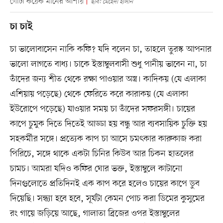
গোটা কয়েক মীনের আশায়
ছবি: মেহেদী হাসান
চা চাই
চা ভালোবাসেন নাকি কফি? যদি বলেন চা, তাহলে তুরস্ক আপনার
ভালো লাগতে বাধ্য। চাকে ইস্তাম্বুলবাসী শুধু পানীয় ভাবেন না, চা
তাঁদের জন্য শীত থেকে রক্ষা পাওয়ার অস্ত্র। কাদিকয় (যে এলাকা
এশিয়ায় পড়েছে) থেকে ফেরিতে করে কারাকয় (যে এলাকা
ইউরোপে পড়েছে) যাওয়ার সময় চা তাঁদের সফরসঙ্গী। চায়ের
কাপে চুমুক দিতে দিতেই আড্ডা হয় বন্ধু আর ব্যবসায়িক চুক্তি হয়
সহকর্মীর সঙ্গে। প্রত্যেক কাপ চা আসে চমৎকার কারুকাজ করা
পিরিচে, সঙ্গে থাকে একটা চিনির কিউব আর চিকন হাতলের
চামচ। আমরা যদিও কফির ঘোর ভক্ত, ইস্তাম্বুলে কাটানো
দিনগুলোতে প্রতিদিনই এক কাপ করে হলেও চায়ের কাপে ডুব
দিয়েছি। সন্ধ্যা হবে হবে, সূর্যটা কেমন পোচ করা ডিমের কুসুমের
রং গায়ে জড়িয়ে আছে, গালাতা ব্রিজের ওপর ইস্তাম্বুলের