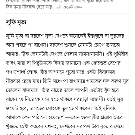
শ্বেতশুভ্র বেশের পঞ্চাশোর্ধ্ব লোক, যাঁর আগমনে পুরো ঘরে একটা
বিষাদময় নীরবতা ছেয়ে যায়
ছবি: মেহেদী হাসান
সুফি নৃত্য
সুফি নৃত্য বা দরবেশ নৃত্য দেখতে অনেকেই ইস্তাম্বুলে বা তুরস্কের
অন্য শহরে পা রাখেন। দরবেশ শুনলে যেমনটা চোখে ভাসতো
আমার, ঠিক তেমনটাই দেখতে পেলাম সামনাসামনি। এই পৃথিবীর
তাবৎ মায়া বা পিছুটানকে বিদায় জানানো এক শ্বেতশুভ্র বেশের
পঞ্চাশোর্ধ্ব লোক, যাঁর আগমনে পুরো ঘরে একটা বিষাদময়
নীরবতা ছেয়ে যায়। তিনি মঞ্চে পা রাখামাত্র গায়কের দল করুণ সুর
তোলেন বাদ্যযন্ত্রে। তাঁর নাচের তালে আপনি এতটাই বুঁদ হয়ে
যাবেন যে নিজেকে মনে হতে থাকবে ঘরছাড়া সন্ন্যাসী। যতই সুর
গুমোট হবে, জগতের মোহকে ভুলতে থাকবেন। ‘এই দুনিয়ায়
আমাকে কেন পাঠানো হয়েছে?’—এমন গুরুগম্ভীর প্রশ্নের উত্তর
খুঁজতে চেষ্টা করবেন যখনই, দেখবেন দরবেশ তাঁর নৃত্যের শেষে