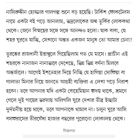
নাসিরুদ্দীন হোজ্জার গালগল্প শুনে বড় হয়েছি। টার্কিশ ফোকটেলস
নামে একটা বই পড়ে জানলাম, ভদ্রলোকের জন্ম তুর্কির লোককথা
থেকে। জেনে বিস্ময়ের সঙ্গে সঙ্গে আনন্দও হলো। যাক বাবা, যে
শহর ঘুরতে যাচ্ছি, সেখানে অন্তত একজন মানুষ তো আমার চেনা!
তুরস্কের রাজধানী ইস্তাম্বুলে গিয়েছিলাম গত মে মাসে। প্রাচীন এই
শহরকে নানাজন নানাভাবে দেখেছে, ভিন্ন ভিন্ন বর্ণনা মিলবে
অন্তর্জালে। আগেই ইশতেহার দিয়ে নিচ্ছি যে হাগিয়া সোফিয়া বা
গালাতা মিনার নিয়ে জানতে আগ্রহী ব্যক্তিরা এ লেখা পড়ে নিরাশ
হবেন। তবে আপনার যদি একটা বোহেমিয়ান হৃদয় থাকে, ভ্রমণে
গেলে দুই পায়ের ভরসায় অলিগলি ঘুরে দেখার তীব্র ইচ্ছাটা
দুর্দমনীয় হয়ে থাকে, তবে আপনাকে থামাব না। চলুন ঘুরে আসি
বসফরাসের তীরঘেঁষা হাজার বছরের পুরোনো লোকালয় থেকে।