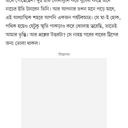
এসে পৌঁছেছেন। দুই হাত কোনাকুনি করে বুকের কাছে এনে
নাচের ইতি টানবেন তিনি। আর আপনার তখন মনে পড়ে যাবে,
এই আধ্যাত্মিক শহরে আপনি একজন পর্যটকমাত্র। সে যা-ই হোক,
পথিক হয়েও যেটুকু স্মৃতি পাকড়াও করে ঝোলায় ভরেছি, তাতেই
আমার তৃপ্তি। আর প্রশ্নের উত্তরটা? সে নাহয় পরের বারের ট্রিপের
জন্য তোলা থাকল।