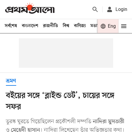
Login
সর্বশেষ
বাংলাদেশ
রাজনীতি
বিশ্ব
বাণিজ্য
মতামত
খেলা
Eng
বিনো
ভ্রমণ
বইয়ের সঙ্গে ‘ব্লাইন্ড ডেট’, চায়ের সঙ্গে
সফর
তুরস্ক ঘুরতে গিয়েছিলেন প্রকৌশলী দম্পতি
নাদিরা মুসতারী
ও
। নাদিরা লিখেছেন তাঁর অভিজ্ঞতার কথা।
মেহেদী হাসান