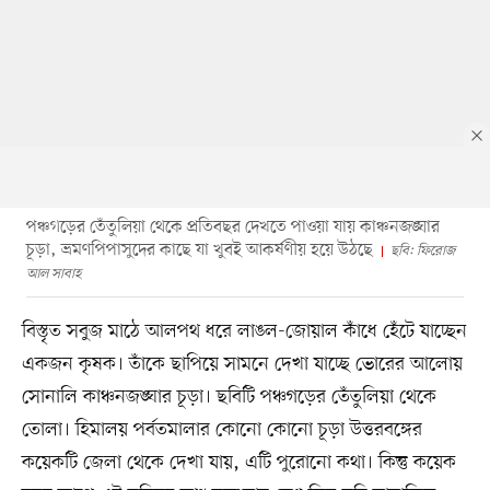
পঞ্চগড়ের তেঁতুলিয়া থেকে প্রতিবছর দেখতে পাওয়া যায় কাঞ্চনজঙ্ঘার
চূড়া, ভ্রমণপিপাসুদের কাছে যা খুবই আকর্ষণীয় হয়ে উঠছে
ছবি: ফিরোজ
আল সাবাহ
বিস্তৃত সবুজ মাঠে আলপথ ধরে লাঙল-জোয়াল কাঁধে হেঁটে যাচ্ছেন
একজন কৃষক। তাঁকে ছাপিয়ে সামনে দেখা যাচ্ছে ভোরের আলোয়
সোনালি কাঞ্চনজঙ্ঘার চূড়া। ছবিটি পঞ্চগড়ের তেঁতুলিয়া থেকে
তোলা। হিমালয় পর্বতমালার কোনো কোনো চূড়া উত্তরবঙ্গের
কয়েকটি জেলা থেকে দেখা যায়, এটি পুরোনো কথা। কিন্তু কয়েক