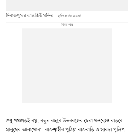
দিনাজপুরের কান্তজিউ মন্দির
ছবি: প্রথম আলো
শুধু পঞ্চগড়ই নয়, নতুন বছরে উত্তরবঙ্গের চেনা গন্তব্যেও বাড়বে
মানুষের আনাগোনা। রাজশাহীর পুঠিয়া রাজবাড়ি ও সারদা পুলিশ