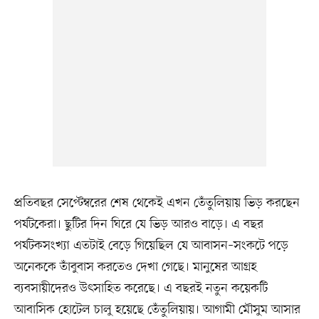
প্রতিবছর সেপ্টেম্বরের শেষ থেকেই এখন তেঁতুলিয়ায় ভিড় করছেন
পর্যটকেরা। ছুটির দিন ঘিরে যে ভিড় আরও বাড়ে। এ বছর
পর্যটকসংখ্যা এতটাই বেড়ে গিয়েছিল যে আবাসন–সংকটে পড়ে
অনেককে তাঁবুবাস করতেও দেখা গেছে। মানুষের আগ্রহ
ব্যবসায়ীদেরও উৎসাহিত করেছে। এ বছরই নতুন কয়েকটি
আবাসিক হোটেল চালু হয়েছে তেঁতুলিয়ায়। আগামী মৌসুম আসার