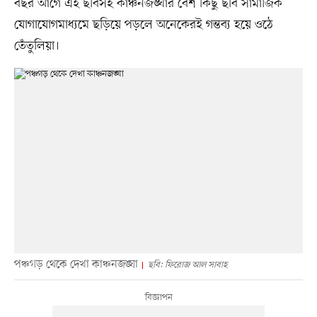
বছর আগে এই ছবিসহ কাঞ্চনজঙ্ঘার বেশ কিছু ছবি সামাজিক
যোগাযোগমাধ্যমে ছড়িয়ে পড়লে অনেকেরই গন্তব্য হয়ে ওঠে
তেঁতুলিয়া।
পঞ্চগড় থেকে দেখা কাঞ্চনজঙ্ঘা
ছবি: ফিরোজ আল সাবাহ