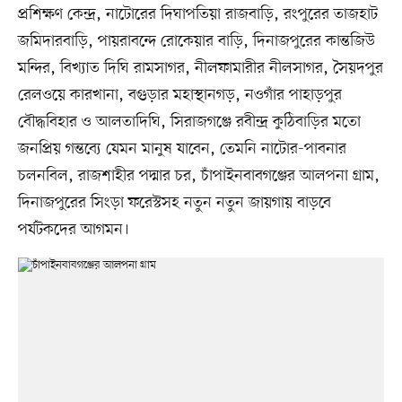
প্রশিক্ষণ কেন্দ্র, নাটোরের দিঘাপতিয়া রাজবাড়ি, রংপুরের তাজহাট
জমিদারবাড়ি, পায়রাবন্দে রোকেয়ার বাড়ি, দিনাজপুরের কান্তজিউ
মন্দির, বিখ্যাত দিঘি রামসাগর, নীলফামারীর নীলসাগর, সৈয়দপুর
রেলওয়ে কারখানা, বগুড়ার মহাস্থানগড়, নওগাঁর পাহাড়পুর
বৌদ্ধবিহার ও আলতাদিঘি, সিরাজগঞ্জে রবীন্দ্র কুঠিবাড়ির মতো
জনপ্রিয় গন্তব্যে যেমন মানুষ যাবেন, তেমনি নাটোর-পাবনার
চলনবিল, রাজশাহীর পদ্মার চর, চাঁপাইনবাবগঞ্জের আলপনা গ্রাম,
দিনাজপুরের সিংড়া ফরেস্টসহ নতুন নতুন জায়গায় বাড়বে
পর্যটকদের আগমন।