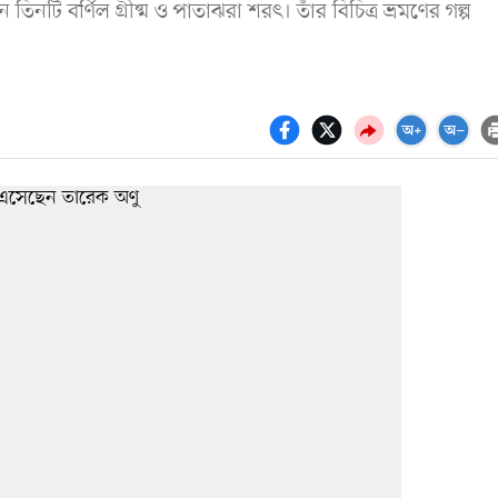
তিনটি বর্ণিল গ্রীষ্ম ও পাতাঝরা শরৎ। তাঁর বিচিত্র ভ্রমণের গল্প