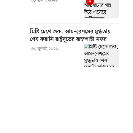
৩১ জুলাই ২০২৬
মিষ্টি চেখে শুরু, আম–রেশমের মুগ্ধতায়
শেষ ফরাসি রাষ্ট্রদূতের রাজশাহী সফর
৩০ জুলাই ২০২৬