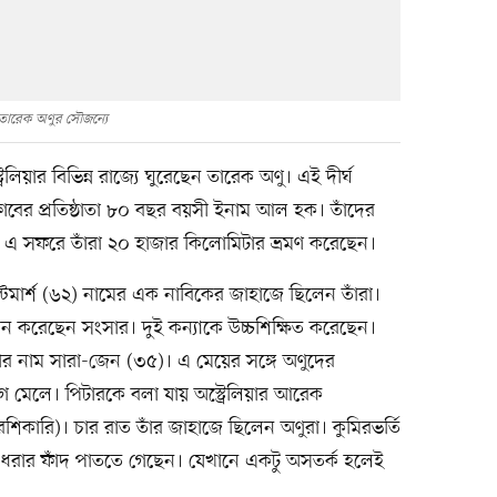
 তারেক অণুর সৌজন্যে
রেলিয়ার বিভিন্ন রাজ্যে ঘুরেছেন তারেক অণু। এই দীর্ঘ
্লাবের প্রতিষ্ঠাতা ৮০ বছর বয়সী ইনাম আল হক। তাঁদের
এ সফরে তাঁরা ২০ হাজার কিলোমিটার ভ্রমণ করেছেন।
টমার্শ (৬২) নামের এক নাবিকের জাহাজে ছিলেন তাঁরা।
াপন করেছেন সংসার। দুই কন্যাকে উচ্চশিক্ষিত করেছেন।
ঁর নাম সারা-জেন (৩৫)। এ মেয়ের সঙ্গে অণুদের
গ মেলে। পিটারকে বলা যায় অস্ট্রেলিয়ার আরেক
িরশিকারি)। চার রাত তাঁর জাহাজে ছিলেন অণুরা। কুমিরভর্তি
 ধরার ফাঁদ পাততে গেছেন। যেখানে একটু অসতর্ক হলেই