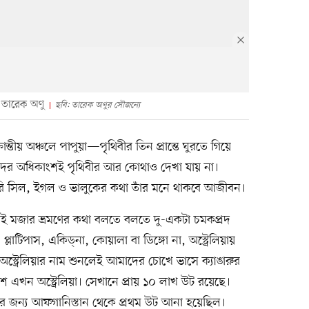
ন তারেক অণু
ছবি: তারেক অণুর সৌজন্যে
ান্তীয় অঞ্চলে পাপুয়া—পৃথিবীর তিন প্রান্তে ঘুরতে গিয়ে
যাদের অধিকাংশই পৃথিবীর আর কোথাও দেখা যায় না।
কারি সিল, ইগল ও ভালুকের কথা তাঁর মনে থাকবে আজীবন।
েই মজার ভ্রমণের কথা বলতে বলতে দু-একটা চমকপ্রদ
্লাটিপাস, একিড্‌না, কোয়ালা বা ডিঙ্গো না, অস্ট্রেলিয়ায়
্ট্রেলিয়ার নাম শুনলেই আমাদের চোখে ভাসে ক্যাঙারুর
শ এখন অস্ট্রেলিয়া। সেখানে প্রায় ১০ লাখ উট রয়েছে।
নের জন্য আফগানিস্তান থেকে প্রথম উট আনা হয়েছিল।