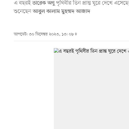
এ বছরই
পৃথিবীর তিন প্রান্ত ঘুরে দেখে এসেছেন 
তারেক অণু
শুনেছেন
আবুল কালাম মুহম্মদ আজাদ
আপডেট: ৩০ ডিসেম্বর ২০২৩, ১৩: ০৮