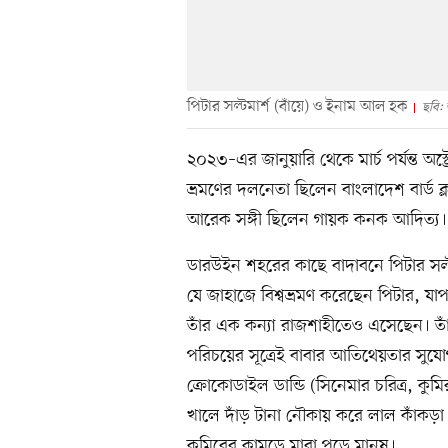
পিটার সল্টমার্শ (বাঁয়ে) ও ইনাম আল হক
ছবি:
২০২৩–এর জানুয়ারি থেকে মার্চ পর্যন্ত অস্ট্
ভ্রমণের দলনেতা ছিলেন বাংলাদেশ বার্ড ক
আরেক সঙ্গী ছিলেন গায়ক কনক আদিত্য। 
ডারউইন শহরের কাছে বাদাবনে পিটার সল্
যে জাহাজে বিশ্বভ্রমণ করেছেন পিটার, য
তাঁর এক কন্যা রাজশাহীতেও এসেছেন। তা
পরিচয়ের সূত্রেই বাবার আতিথেয়তার সুযো
ক্রোকোডাইল ডান্ডি (সিনেমার চরিত্র, কুম
খালে দাঁড় টানা নৌকায় করে লাল কাঁকড়া
কুমিরের কামড়ে মারা পড়ে মানুষ।