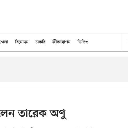
খেলা
বিনোদন
চাকরি
জীবনযাপন
ভিডিও
খলেন তারেক অণু