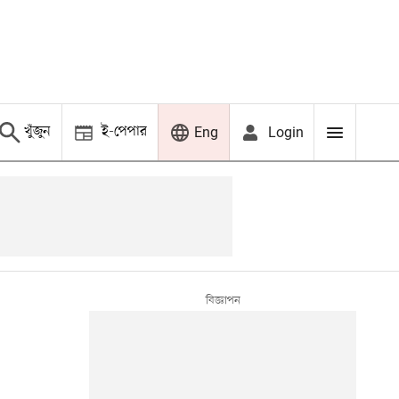
খুঁজুন
ই-পেপার
Login
Eng