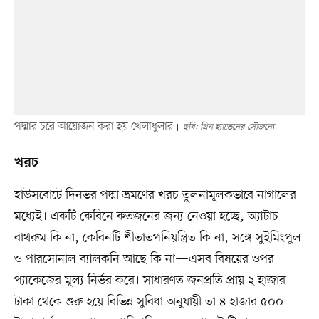
পদ্মার চরে আয়োজন করা হয় খেলাধুলার
ছবি: গ্রিন হ্যাভেনের সৌজন্যে
খরচ
হাউসবোটে দিনভর পদ্মা ভ্রমণের খরচ তুলনামূলকভাবে নাগালের
মধ্যেই। একটি কেবিনে কতজনের জন্য নেওয়া হচ্ছে, অ্যাটাচ
বাথরুম কি না, কেবিনটি শীতাতপনিয়ন্ত্রিত কি না, সঙ্গে সুইমিংপুল
ও পারসোনাল ব্যালকনি আছে কি না—এসব বিষয়ের ওপর
প্যাকেজের মূল্য নির্ভর করে। সাধারণত জনপ্রতি প্রায় ২ হাজার
টাকা থেকে শুরু হয়ে বিভিন্ন সুবিধা অনুযায়ী তা ৪ হাজার ৫০০