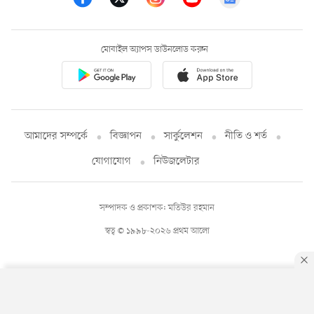
মোবাইল অ্যাপস ডাউনলোড করুন
আমাদের সম্পর্কে
বিজ্ঞাপন
সার্কুলেশন
নীতি ও শর্ত
যোগাযোগ
নিউজলেটার
সম্পাদক ও প্রকাশক: মতিউর রহমান
স্বত্ব © ১৯৯৮-২০২৬ প্রথম আলো
By using this site, you agree to our
Privacy Policy
.
OK