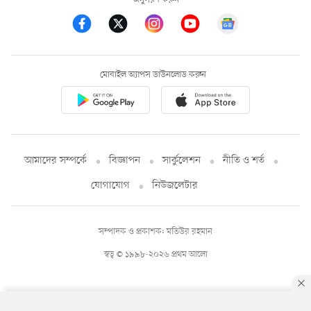
মোবাইল অ্যাপস ডাউনলোড করুন
আমাদের সম্পর্কে
বিজ্ঞাপন
সার্কুলেশন
নীতি ও শর্ত
যোগাযোগ
নিউজলেটার
সম্পাদক ও প্রকাশক: মতিউর রহমান
স্বত্ব © ১৯৯৮-২০২৬ প্রথম আলো