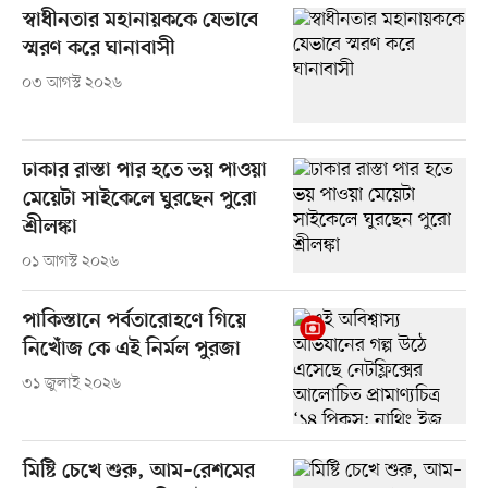
স্বাধীনতার মহানায়ককে যেভাবে
স্মরণ করে ঘানাবাসী
০৩ আগস্ট ২০২৬
ঢাকার রাস্তা পার হতে ভয় পাওয়া
মেয়েটা সাইকেলে ঘুরছেন পুরো
শ্রীলঙ্কা
০১ আগস্ট ২০২৬
পাকিস্তানে পর্বতারোহণে গিয়ে
নিখোঁজ কে এই নির্মল পুরজা
৩১ জুলাই ২০২৬
মিষ্টি চেখে শুরু, আম–রেশমের