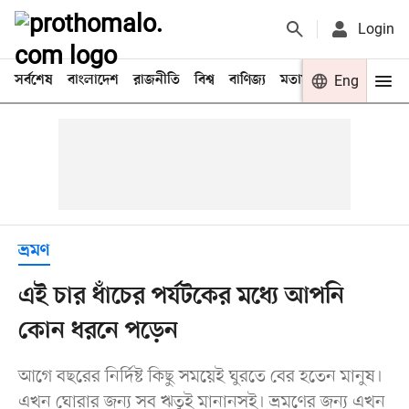
Login
সর্বশেষ
বাংলাদেশ
রাজনীতি
বিশ্ব
বাণিজ্য
মতামত
খেলা
Eng
বিনো
ভ্রমণ
এই চার ধাঁচের পর্যটকের মধ্যে আপনি
কোন ধরনে পড়েন
আগে বছরের নির্দিষ্ট কিছু সময়েই ঘুরতে বের হতেন মানুষ।
এখন ঘোরার জন্য সব ঋতুই মানানসই। ভ্রমণের জন্য এখন