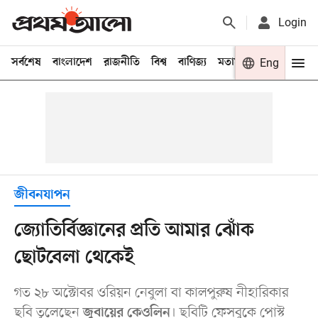
Login
সর্বশেষ
বাংলাদেশ
রাজনীতি
বিশ্ব
বাণিজ্য
মতামত
খেলা
Eng
বিনো
জীবনযাপন
জ্যোতির্বিজ্ঞানের প্রতি আমার ঝোঁক
ছোটবেলা থেকেই
গত ২৮ অক্টোবর ওরিয়ন নেবুলা বা কালপুরুষ নীহারিকার
ছবি তুলেছেন
। ছবিটি ফেসবুকে পোস্ট
জুবায়ের কেওলিন