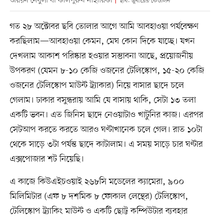
ওরিয়ন নেবুলা বা কালপুরুষ নীহারিকা
ছবি: জুবায়ের কেওলিন
গত ২৮ অক্টোবর ছবি তোলার আগে আমি আবহাওয়া পর্যবেক্ষণ
করছিলাম—আবহাওয়া কেমন, মেঘ কোন দিকে যাচ্ছে। যখন
দেখলাম আকাশ পরিষ্কার হওয়ার সম্ভাবনা আছে, প্রয়োজনীয়
উপকরণ (যেমন ৮-১০ কেজি ওজনের টেলিস্কোপ, ১৫-২০ কেজি
ওজনের টেলিস্কোপ মাউন্ট ট্র্যাকার) নিয়ে বাসার ছাদে চলে
গেলাম। ঢাকার বসুন্ধরায় আমি যে বাসায় থাকি, সেটা ১৩ তলা
একটি ভবন। এত জিনিস ছাদে নেওয়াটাও খাটুনির কাজ। এরপর
সেটআপ করতে করতে আরও ঘণ্টাখানেক চলে গেল। রাত ১০টা
থেকে সাড়ে ৩টা পর্যন্ত ছাদে কাটালাম। এ সময় সাড়ে চার ঘণ্টার
এক্সপোজার শট নিয়েছি।
এ কাজে কিউএইচওয়াই ২৬৮সি মডেলের ক্যামেরা, ৯০০
মিলিমিটার (এফ ৮ দশমিক ৮ ফোকাল লেন্থের) টেলিস্কোপ,
টেলিস্কোপ ট্র্যাকিং মাউন্ট ও একটি ছোট্ট কম্পিউটার ব্যবহার