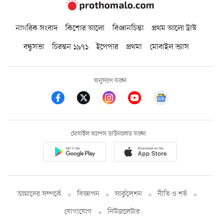
নাগরিক সংবাদ
কিশোর আলো
বিজ্ঞানচিন্তা
প্রথম আলো ট্রাস্ট
বন্ধুসভা
চিরন্তন ১৯৭১
ইপেপার
প্রথমা
মোবাইল ভ্যাস
অনুসরণ করুন
মোবাইল অ্যাপস ডাউনলোড করুন
আমাদের সম্পর্কে
বিজ্ঞাপন
সার্কুলেশন
নীতি ও শর্ত
যোগাযোগ
নিউজলেটার