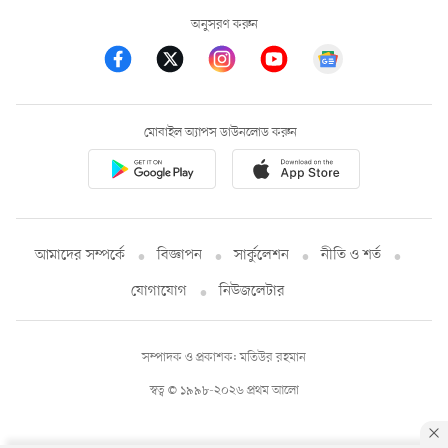
অনুসরণ করুন
মোবাইল অ্যাপস ডাউনলোড করুন
আমাদের সম্পর্কে
বিজ্ঞাপন
সার্কুলেশন
নীতি ও শর্ত
যোগাযোগ
নিউজলেটার
সম্পাদক ও প্রকাশক: মতিউর রহমান
স্বত্ব © ১৯৯৮-২০২৬ প্রথম আলো