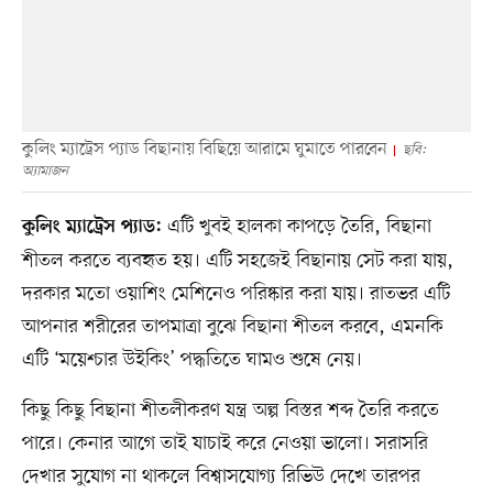
কুলিং ম্যাট্রেস প্যাড বিছানায় বিছিয়ে আরামে ঘুমাতে পারবেন
ছবি:
অ্যামাজন
এটি খুবই হালকা কাপড়ে তৈরি, বিছানা
কুলিং ম্যাট্রেস প্যাড:
শীতল করতে ব্যবহৃত হয়। এটি সহজেই বিছানায় সেট করা যায়,
দরকার মতো ওয়াশিং মেশিনেও পরিষ্কার করা যায়। রাতভর এটি
আপনার শরীরের তাপমাত্রা বুঝে বিছানা শীতল করবে, এমনকি
এটি ‘ময়েশ্চার উইকিং’ পদ্ধতিতে ঘামও শুষে নেয়।
কিছু কিছু বিছানা শীতলীকরণ যন্ত্র অল্প বিস্তর শব্দ তৈরি করতে
পারে। কেনার আগে তাই যাচাই করে নেওয়া ভালো। সরাসরি
দেখার সুযোগ না থাকলে বিশ্বাসযোগ্য রিভিউ দেখে তারপর