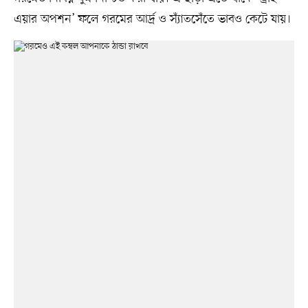
এয়ার অপশন’ ফলে গরমের আর্দ্র ও স্যাঁতসেঁতে ভাবও কেটে যায়।