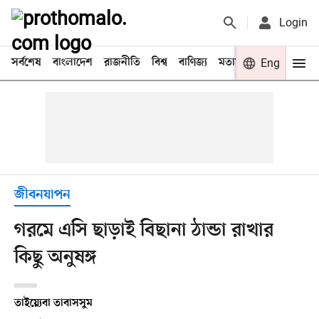
Login
সর্বশেষ
বাংলাদেশ
রাজনীতি
বিশ্ব
বাণিজ্য
মতামত
খেলা
Eng
বিনো
জীবনযাপন
গরমে এসি ছাড়াই বিছানা ঠান্ডা রাখার
কিছু অনুষঙ্গ
তাইয়্যেবা তাবাসসুম