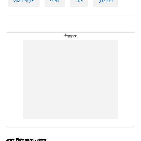
ভালো থাকুন
অন্দর
গরম
গৃহসজ্জা