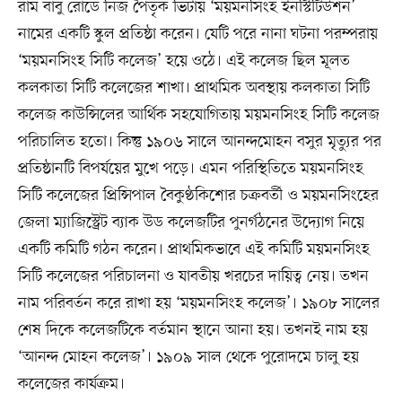
রাম বাবু রোডে নিজ পৈতৃক ভিটায় ‘ময়মনসিংহ ইনস্টিটিউশন’
নামের একটি স্কুল প্রতিষ্ঠা করেন। যেটি পরে নানা ঘটনা পরম্পরায়
‘ময়মনসিংহ সিটি কলেজ’ হয়ে ওঠে। এই কলেজ ছিল মূলত
কলকাতা সিটি কলেজের শাখা। প্রাথমিক অবস্থায় কলকাতা সিটি
কলেজ কাউন্সিলের আর্থিক সহযোগিতায় ময়মনসিংহ সিটি কলেজ
পরিচালিত হতো। কিন্তু ১৯০৬ সালে আনন্দমোহন বসুর মৃত্যুর পর
প্রতিষ্ঠানটি বিপর্যয়ের মুখে পড়ে। এমন পরিস্থিতিতে ময়মনসিংহ
সিটি কলেজের প্রিন্সিপাল বৈকুণ্ঠকিশোর চক্রবর্তী ও ময়মনসিংহের
জেলা ম্যাজিস্ট্রেট ব্যাক উড কলেজটির পুনর্গঠনের উদ্যোগ নিয়ে
একটি কমিটি গঠন করেন। প্রাথমিকভাবে এই কমিটি ময়মনসিংহ
সিটি কলেজের পরিচালনা ও যাবতীয় খরচের দায়িত্ব নেয়। তখন
নাম পরিবর্তন করে রাখা হয় ‘ময়মনসিংহ কলেজ’। ১৯০৮ সালের
শেষ দিকে কলেজটিকে বর্তমান স্থানে আনা হয়। তখনই নাম হয়
‘আনন্দ মোহন কলেজ’। ১৯০৯ সাল থেকে পুরোদমে চালু হয়
কলেজের কার্যক্রম।