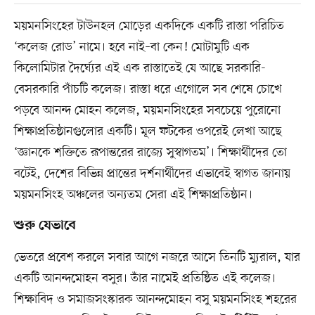
ময়মনসিংহের টাউনহল মোড়ের একদিকে একটি রাস্তা পরিচিত
‘কলেজ রোড’ নামে। হবে নাই–বা কেন! মোটামুটি এক
কিলোমিটার দৈর্ঘ্যের এই এক রাস্তাতেই যে আছে সরকারি-
বেসরকারি পাঁচটি কলেজ। রাস্তা ধরে এগোলে সব শেষে চোখে
পড়বে আনন্দ মোহন কলেজ, ময়মনসিংহের সবচেয়ে পুরোনো
শিক্ষাপ্রতিষ্ঠানগুলোর একটি। মূল ফটকের ওপরেই লেখা আছে
‘জ্ঞানকে শক্তিতে রূপান্তরের রাজ্যে সুস্বাগতম’। শিক্ষার্থীদের তো
বটেই, দেশের বিভিন্ন প্রান্তের দর্শনার্থীদের এভাবেই স্বাগত জানায়
ময়মনসিংহ অঞ্চলের অন্যতম সেরা এই শিক্ষাপ্রতিষ্ঠান।
শুরু যেভাবে
ভেতরে প্রবেশ করলে সবার আগে নজরে আসে তিনটি ম্যুরাল, যার
একটি আনন্দমোহন বসুর। তাঁর নামেই প্রতিষ্ঠিত এই কলেজ।
শিক্ষাবিদ ও সমাজসংস্কারক আনন্দমোহন বসু ময়মনসিংহ শহরের