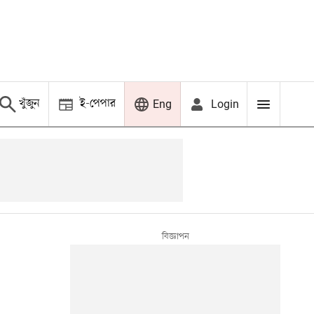
খুঁজুন
ই-পেপার
Login
Eng