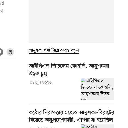
ের
তর
আনুশকা শর্মা নিয়ে আরও পড়ুন
আইপিএল জিতলেন কোহলি, আনুশকার
উড়ন্ত চুমু
০১ জুন ২০২৬
কঠোর নিরাপত্তার মধ্যেও আনুশকা-বিরাটের
বিয়েতে অনুপ্রবেশকারী, এরপর যা হয়েছিল