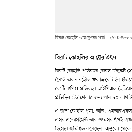
বিরাট কোহলি ও আনুশকা শর্মা
ছবি: ইনস্টাগ্রাম 
বিরাট কোহলির আয়ের উৎস
বিরাট কোহলি প্রতিবছর কেবল ক্রিকেট
(বোর্ড অব কনট্রোল ফর ক্রিকেট ইন ইন্ড
কোটি রুপি)। প্রতিবছর আইপিএল (ইন্ডিয়
প্রতিদিন টেস্ট খেলার জন্য পান ৮০ লাখ ট
এ ছাড়া কোহলি পুমা, অডি, এমআরএফসহ অনেক 
এসব এন্ডোর্সমেন্ট আর স্পনসরশিপই এখন ত
হিসেবে প্রতিষ্ঠিত করেছেন। এগুলো থেক