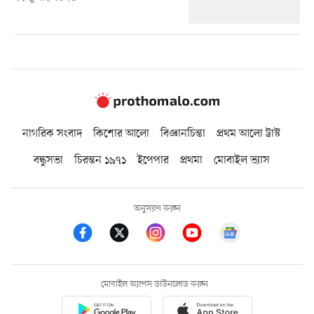
নাগরিক সংবাদ
কিশোর আলো
বিজ্ঞানচিন্তা
প্রথম আলো ট্রাস্ট
বন্ধুসভা
চিরন্তন ১৯৭১
ইপেপার
প্রথমা
মোবাইল ভ্যাস
অনুসরণ করুন
মোবাইল অ্যাপস ডাউনলোড করুন