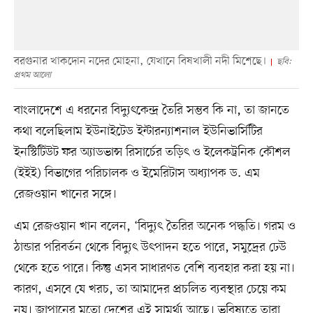
বরগুনার খাকদোন নদের মোহনা, যেখানে বিষখালী নদী মিশেছে।
ছবি:
প্রথম আলো
বাংলাদেশে এ ধরনের বিদ্যুৎকেন্দ্র তৈরি সম্ভব কি না, তা জানতে
কথা বলেছিলাম ইউনাইটেড ইন্টারন্যাশনাল ইউনিভার্সিটির
ইনস্টিটিউট ফর অ্যাডভান্স রিসার্চের তড়িৎ ও ইলেকট্রনিক কৌশল
(ইইই) বিভাগের পরিচালক ও ইমেরিটাস অধ্যাপক ড. এম
রেজওয়ান খানের সঙ্গে।
এম রেজওয়ান খান বলেন, ‘বিদ্যুৎ তৈরির অনেক পদ্ধতি। গরম ও
ঠান্ডার পরিবর্তন থেকে বিদ্যুৎ উৎপাদন হতে পারে, সমুদ্রের ঢেউ
থেকে হতে পারে। কিন্তু এসব সাধারণত বেশি ব্যবহার করা হয় না।
কারণ, এসবে যে খরচ, তা আমাদের প্রচলিত ব্যবস্থার চেয়ে কম
নয়। জাপানের মতো দেশের এই সামর্থ্য আছে। ভবিষ্যতে তারা