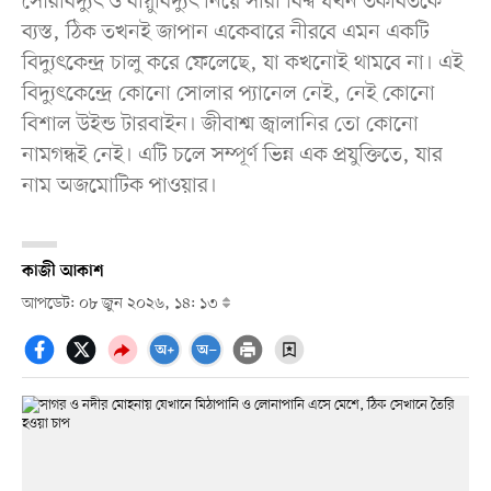
সৌরবিদ্যুৎ ও বায়ুবিদ্যুৎ নিয়ে সারা বিশ্ব যখন তর্কবিতর্কে
ব্যস্ত, ঠিক তখনই জাপান একেবারে নীরবে এমন একটি
বিদ্যুৎকেন্দ্র চালু করে ফেলেছে, যা কখনোই থামবে না। এই
বিদ্যুৎকেন্দ্রে কোনো সোলার প্যানেল নেই, নেই কোনো
বিশাল উইন্ড টারবাইন। জীবাশ্ম জ্বালানির তো কোনো
নামগন্ধই নেই। এটি চলে সম্পূর্ণ ভিন্ন এক প্রযুক্তিতে, যার
নাম অজমোটিক পাওয়ার।
কাজী আকাশ
আপডেট: ০৮ জুন ২০২৬, ১৪: ১৩