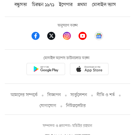
বন্ধুসভা
চিরন্তন ১৯৭১
ইপেপার
প্রথমা
মোবাইল ভ্যাস
অনুসরণ করুন
মোবাইল অ্যাপস ডাউনলোড করুন
আমাদের সম্পর্কে
বিজ্ঞাপন
সার্কুলেশন
নীতি ও শর্ত
যোগাযোগ
নিউজলেটার
সম্পাদক ও প্রকাশক: মতিউর রহমান