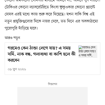
কোনো জমকালো ঘোষণার মাধ্যমে আসবে না; আসবে খুব নীরবে।
টোকিওর কোনো ল্যাবরেটরিতে কিংবা ফুকুওকার কোনো প্ল্যান্টে
সেসব এরই মধ্যে কাজ শুরু করে দিয়েছে। যখন বাকি বিশ্ব এই
নতুন প্রযুক্তিগুলোর দিকে নজর দেবে, তত দিনে এর অবকাঠামো
পুরোপুরি দাঁড়িয়ে যাবে।
আরও পড়ুন
গরমেও কেন ঠান্ডা লেগে যায়? এ সময়
সর্দি, নাক বন্ধ, গলাব্যথা বা কাশি হলে কী
করবেন
০৮ জুন ২০২৬