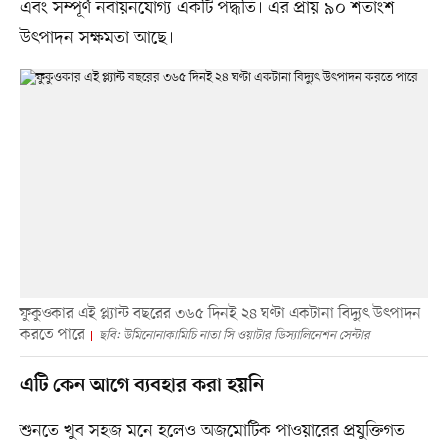
এবং সম্পূর্ণ নবায়নযোগ্য একটি পদ্ধতি। এর প্রায় ৯০ শতাংশ
উৎপাদন সক্ষমতা আছে।
ফুকুওকার এই প্ল্যান্ট বছরের ৩৬৫ দিনই ২৪ ঘণ্টা একটানা বিদ্যুৎ উৎপাদন
করতে পারে
ছবি: উমিনোনাকামিচি নাতা সি ওয়াটার ডিস‍্যালিনেশন সেন্টার
এটি কেন আগে ব্যবহার করা হয়নি
শুনতে খুব সহজ মনে হলেও অজমোটিক পাওয়ারের প্রযুক্তিগত