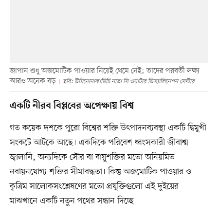
জাপান শুধু অজমোটিক পাওয়ার নিয়েই থেমে নেই; তাদের পরবর্তী লক্ষ্য
আরও অনেক বড়
ছবি: উমিনোনাকামিচি নাতা সি ওয়াটার ডিস‍্যালিনেশন সেন্টার
একটি নীরব বিপ্লবের অপেক্ষায় বিশ্ব
গত কয়েক দশকে পুরো বিশ্বের শক্তি উৎপাদনব্যবস্থা একটি দ্বিমুখী
সংকটে আটকে আছে। একদিকে পরিবেশ ধ্বংসকারী জীবাশ্ম
জ্বালানি, অন্যদিকে সৌর বা বায়ুশক্তির মতো অনিয়মিত
নবায়নযোগ্য শক্তির সীমাবদ্ধতা। কিন্তু অজমোটিক পাওয়ার ও
কৃত্রিম সালোকসংশ্লেষণের মতো প্রযুক্তিগুলো এই দুইয়ের
মাঝখানে একটি নতুন পথের সন্ধান দিচ্ছে।