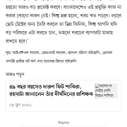
হয়তো আরও বড় প্রজেক্ট করবে। বাংলাদেশেও এই প্রযুক্তি কাজ না
করার কোনো কারণ নেই। কিন্তু প্রশ্ন হলো, খরচ কত পড়বে। ল্যাবে
ছোট টেস্টের জন্য তৈরি করলে তা ভিন্ন জিনিস, কিন্তু আপনি যদি
বড় পরিসরে এটা করতে চান, তাহলে খরচের ব্যাপারটা মাথায়
রাখতে হবে।’
সূত্র: আইএফএল সায়েন্স, জেডএমই সায়েন্স, জাপান ডটগো ডটজেপি, গ্লোবাল
এনার্জি প্রাইজ ডট অর্গ এবং চ্যালেঞ্জ-জিরো ডটজেপি
আরও পড়ুন
৪৯ বছর বয়সেও দারুণ ফিট শাকিরা,
রহস্যটা জানালেন তাঁর দীর্ঘদিনের প্রশিক্ষক
০৮ জুন ২০২৬