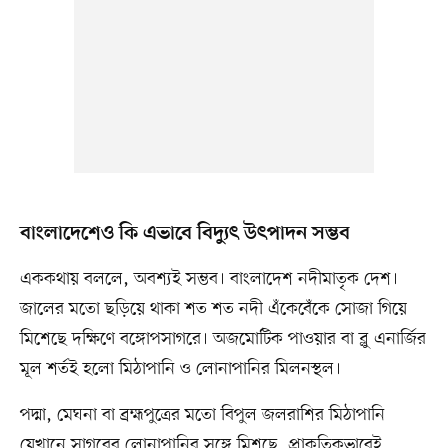
বাংলাদেশেও কি এভাবে বিদ্যুৎ উৎপাদন সম্ভব
এককথায় বললে, অবশ্যই সম্ভব। বাংলাদেশ নদীমাতৃক দেশ।
জালের মতো ছড়িয়ে থাকা শত শত নদী এঁকেবেঁকে সোজা গিয়ে
মিশেছে দক্ষিণে বঙ্গোপসাগরে। অজমোটিক পাওয়ার বা ব্লু এনার্জির
মূল শর্তই হলো মিঠাপানি ও লোনাপানির মিলনস্থল।
পদ্মা, মেঘনা বা ব্রহ্মপুত্রের মতো বিপুল জলরাশির মিঠাপানি
যেখানে সাগরের লোনাপানির সঙ্গে মিশছে, প্রাকৃতিকভাবেই