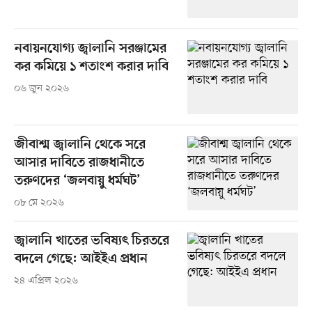
নবায়নযোগ্য জ্বালানি সরঞ্জামের
কর কমিয়ে ১ শতাংশ করার দাবি
০৬ জুন ২০২৬
জীবাশ্ম জ্বালানি থেকে সরে
আসার দাবিতে রাজধানীতে
তরুণদের ‘জলবায়ু ধর্মঘট’
০৮ মে ২০২৬
জ্বালানি খাতের ভবিষ্যৎ চিরতরে
বদলে গেছে: আইইএ প্রধান
২৪ এপ্রিল ২০২৬