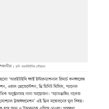
ষার্থীরা
ছবি: আরইউইসির সৌজন্যে
ো ‘আরইউইসি ফার্স্ট ইন্টারন্যাশনাল রিসার্চ কনফারেন্স
ন, ওরাল প্রেজেন্টেশন, থ্রি মিনিট থিসিস, প্যানেল
কৃতিক অনুষ্ঠানসহ নানা আয়োজন। ‘অ্যাডভান্সিং নলেজ
র সোশ্যাল ট্রান্সফরমেশন’ এই ছিল সম্মেলনের মূল বিষয়।
এক হয়ে জ্ঞান ও উদ্ভাবনকে এগিয়ে নেওয়া। গবেষণা