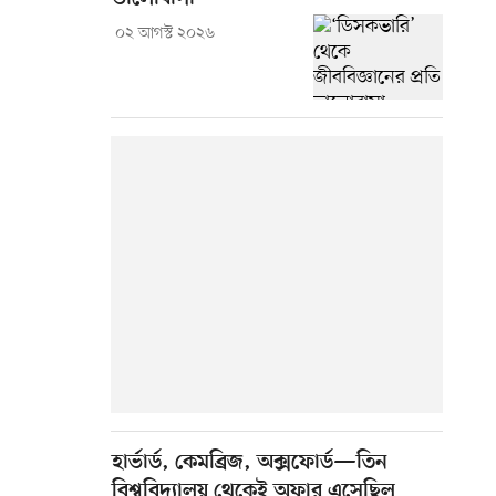
০২ আগস্ট ২০২৬
হার্ভার্ড, কেমব্রিজ, অক্সফোর্ড—তিন
বিশ্ববিদ্যালয় থেকেই অফার এসেছিল