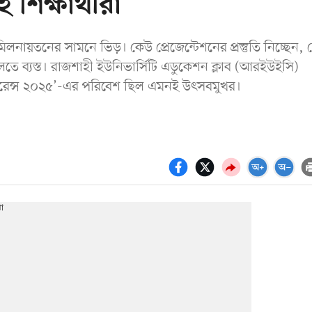
শিক্ষার্থীরা
লনায়তনের সামনে ভিড়। কেউ প্রেজেন্টেশনের প্রস্তুতি নিচ্ছেন,
তে ব্যস্ত। রাজশাহী ইউনিভার্সিটি এডুকেশন ক্লাব (আরইউইসি)
নফারেন্স ২০২৫’-এর পরিবেশ ছিল এমনই উৎসবমুখর।