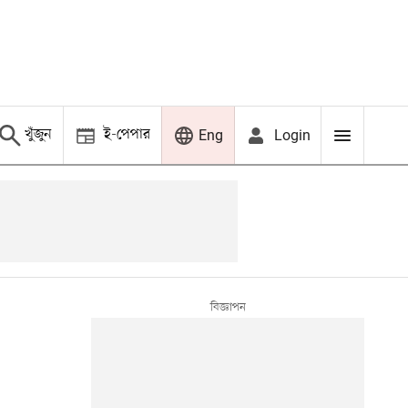
খুঁজুন
ই-পেপার
Login
Eng