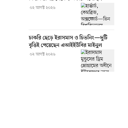
০২ আগস্ট ২০২৬
চাকরি ছেড়ে ইরাসমাস ও চিভনিং—দুটি
বৃত্তিই পেয়েছেন এআইইউবির মাইনুল
০২ আগস্ট ২০২৬