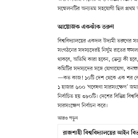
সম্মেলনটির অন্যতম সহযোগী ছিল প্রথ
আয়োজক একঝাঁক তরুণ
বিশ্ববিদ্যালয়ের একদল উদ্যমী তরুণের স
সংগঠনের সদস্যদেরই নির্ঘুম রাতের ফসল এ
থাকবে, অতিথি কারা হবেন, ভেন্যু কী হ
কমিটির সদস্যদের সঙ্গে যোগাযোগ, কনফার
—কত কাজ! ১০টি দেশ থেকে এক শর বেশি উচ্চ
১ হাজার ৬০০ ‘গবেষণা সারসংক্ষেপ’ জমা
নির্বাচিত হয় ৩৮০টি। দেশের বিভিন্ন বিশ্
সারসংক্ষেপ নির্বাচন করে।
আরও পড়ুন
রাজশাহী বিশ্ববিদ্যালয়ের আইন ব