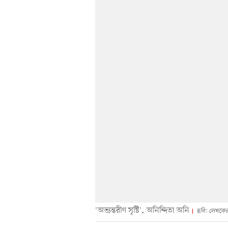
'অভ্যন্তরীণ সৃষ্টি', অনিন্দিতা অনি
ছবি: লেখকের