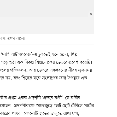
রাফিকস: প্রথম আলো
‘দাগি আর্ট গ্যারেজ’-এ ঢুকতেই মনে হলো, শিল্প
শ্রমে গড়ে ওঠা এক বিকল্প শিল্পলোকের ভেতরে প্রবেশ করেছি।
কা জলের প্রতিফলন, আর ভেতরে একধরনের নীরব সৃজনময়
র নয়; বরং শিল্পের সঙ্গে সংলাপের জন্য উপযুক্ত এক
াঁর প্রথম একক প্রদর্শনী ‘প্রস্তরে নারী’–তে নারীর
য়েছেন। প্রদর্শনীকক্ষে মেঝেজুড়ে ছোট ছোট টেবিলে পাটের
কারের পাথর। কোনোটি হাতের তালুতে রাখা যায়,