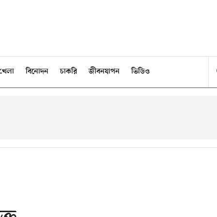
খেলা
বিনোদন
চাকরি
জীবনযাপন
ভিডিও