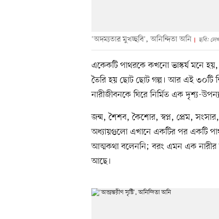
'অদম্যতার মুখচ্ছবি', অনিন্দিতা অনি
ছবি: লে
একেকটি পাথরকে কখনো ভাস্কর্য মনে হয়, ক
তৈরি হয় ছোট ছোট গল্প। আর এই ৩০টি শিল
নারীজীবনকে ঘিরে নির্মিত এক দৃশ্য-উপন্
জন্ম, শৈশব, কৈশোর, স্বপ্ন, প্রেম, সংসার,
অধ্যায়গুলো এখানে একটির পর একটি পাথরের
আত্মকথা বলেননি; বরং এমন এক নারীর ক
আছে।