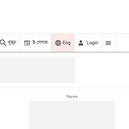
খুঁজুন
ই-পেপার
Login
Eng