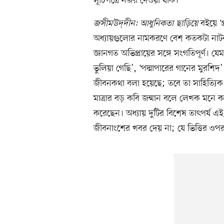
সূচিপত্রে নজর দেওয়া যাক।
জসীমউদ্‌দীন: আধুনিকতা ছাড়িয়ে
বইয়ে ‘প
অধ্যায়গুলোর নামকরণে বেশ কতকটা নাটক
জ্ঞানগত অভিপ্রায়ের সঙ্গে সংগতিপূর্ণ। য
ভুলিয়া গেছি’, ‘পদ্মাপারের গানের মুরশিদ
জীবনকথা বলা হয়েছে; তবে তা সাহিত্যিক জ
মাত্রার বড় কবি জন্মান বলে লেখক মনে 
করেছেন। অধ্যায় দুটির বিশেষ তাৎপর্য এই 
জীবনাংশের খবর দেয় না; যে ভিত্তির ওপ