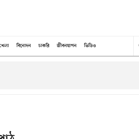
খেলা
বিনোদন
চাকরি
জীবনযাপন
ভিডিও