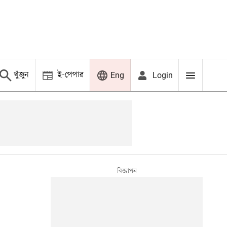
খুঁজুন
ই-পেপার
Login
Eng