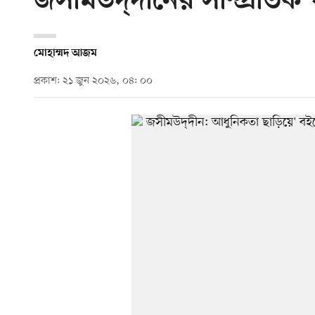
জসীমউদ্‌দীনের সাম্প্রতিক 
মোহাম্মদ আজম
প্রকাশ: ২১ জুন ২০২৬, ০৪: ০০