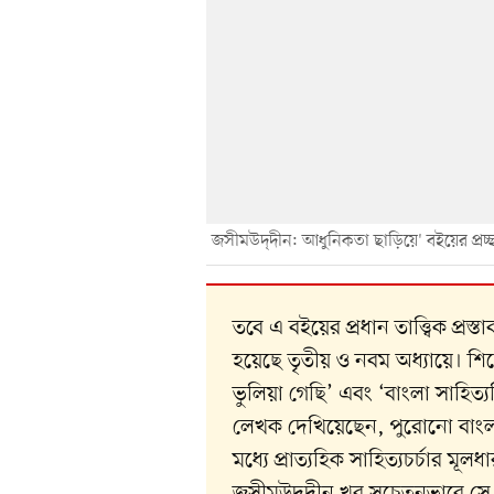
`জসীমউদ্‌দীন: আধুনিকতা ছাড়িয়ে' বইয়ের প্রচ্
তবে এ বইয়ের প্রধান তাত্ত্বিক প্র
হয়েছে তৃতীয় ও নবম অধ্যায়ে। শ
ভুলিয়া গেছি’ এবং ‘বাংলা সাহিত্যচ
লেখক দেখিয়েছেন, পুরোনো বাংলা 
মধ্যে প্রাত্যহিক সাহিত্যচর্চার মূলধ
জসীমউদ্‌দীন খুব সচেতনভাবে সে