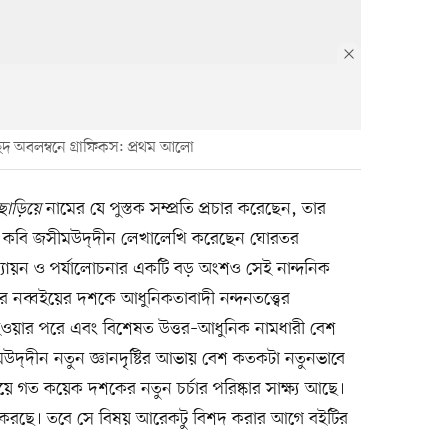
্ছদ অবলম্বনে গ্রাফিকস: প্রথম আলো
ছাড়িয়ে
নামের যে পুস্তক সম্প্রতি প্রচার করেছেন, তার
। কবি জসীমউদ্‌দীন লেখালেখি করেছেন ঘোরতর
ূল্যায়ন ও পর্যালোচনার একটি বড় অংশও সেই নান্দনিক
 নব্বইয়ের দশকে আধুনিকতাবাদী নন্দনতত্ত্বের
ু হওয়ার পরে এবং বিশেষত উত্তর–আধুনিক নামধারী বেশ
উদ্‌দীন নতুন জ্ঞানদৃষ্টির আভায় বেশ কতকটা নতুনভাবে
ে গত কয়েক দশকের নতুন চর্চার পরিষ্কার সাক্ষ্য আছে।
হন করছে। তবে সে বিষয় আরেকটু বিশদ করার আগে বইটির