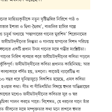
নের সাহিত্যকৃতীকে নতুন দৃষ্টিভঙ্গির নিরিখে পাঠ ও
স্তার ইশারা ও দ্বিধা-দ্বৈরথ’, বাঙালির হাসির গল্পে
যে চতুর্থ অধ্যায়ে ‘পদ্মাপারের গানের মুরশিদ’ শিরোনামের
 জসীমউদ্‌দীনের লিপ্ততা ও গানময় যাপনের বিশদ পরিচয়
্যের একটি প্রধান উৎস গানের সঙ্গে গভীর সংশ্লিষ্টতা।
গানের নিরিখ ব্যবহার করে জসীমউদ্‌দীনের কবিতা পড়লে
 ঝুঁকিপূর্ণ। জসীমউদ্‌দীনের কবিতা প্রধানত কাহিনিময়; আর
াব্যাকারে বর্ণিত হয়, তখনো। কাজেই ন্যারেটিভ বা
 ১০০ বছর ধরে দুনিয়াজুড়ে বিকশিত হয়েছে, এসব কবিতা
ওয়ার কথা। গীত বা গীতিধর্মিতা বিষয়ে হুদার অভিপ্রায়ের
াব্যের মধ্যেও জসীমউদ্‌দীনের কবিতার সুর ও স্বর
শেষ ভূমিকা পালন করতে পারে। বিশেষত, যে ধরনের গানে তাঁর
িত জীবনের সঙ্গে সম্পৃক্ততার কথা মনে রাখলে হুদার