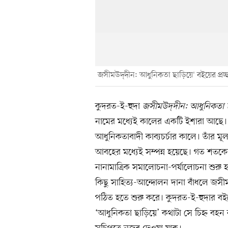
`জসীমউদ্‌দীন: আধুনিকতা ছাড়িয়ে' বইয়ের প্রচ
কুদরত-ই-হুদা
জসীমউদ্‌দীন: আধুনিকতা 
নামের মধ্যেই কালের একটি ইশারা আছে
আধুনিকতাবাদী কাব্যচর্চার কালে। তাঁর ম
আবহের মধ্যেই সম্পন্ন হয়েছে। গত শতকের
নানামাত্রিক সমালোচনা-পর্যালোচনা শুর
কিছু সাহিত্য-আন্দোলন দানা বাঁধলে জসীম
পঠিত হতে শুরু করে। কুদরত-ই-হুদার বইয়
‘আধুনিকতা ছাড়িয়ে’ কথাটা সে চিহ্ন ব