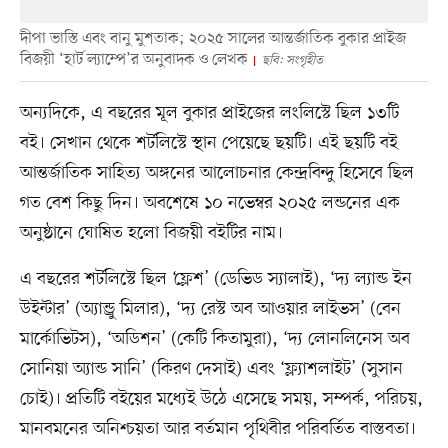
দীপা ভাস্তি এবং বানু মুশতাক; ২০২৫ সালের আন্তর্জাতিক বুকার প্রাইজ
বিজয়ী ‘হার্ট ল্যাম্পে’র অনুবাদক ও লেখক
ছবি: সংগৃহীত
অন্যদিকে, এ বছরের মূল বুকার প্রাইজের লংলিস্টে ছিল ১৩টি
বই। সেখান থেকে শর্টলিস্টে স্থান পেয়েছে ছয়টি। এই ছয়টি বই
আন্তর্জাতিক সাহিত্য অঙ্গনের আলোচনার কেন্দ্রবিন্দু হিসেবে ছিল
গত বেশ কিছু দিন। অবশেষে ১০ নভেম্বর ২০২৫ লন্ডনের এক
অনুষ্ঠানে ঘোষিত হলো বিজয়ী বইটির নাম।
এ বছরের শর্টলিস্টে ছিল ‘ফ্লেশ’ (ডেভিড স্যালাই), ‘দ্য ল্যান্ড ইন
উইন্টার’ (অ্যান্ড্রু মিলার), ‘দ্য রেস্ট অব আওয়ার লাইভস’ (বেন
মার্কোভিটস), ‘অডিশন’ (কেটি কিতামুরা), ‘দ্য লোনলিনেস অব
সোনিয়া অ্যান্ড সানি’ (কিরণ দেসাই) এবং ‘ফ্ল্যাশলাইট’ (সুসান
চোই)। প্রতিটি বইয়ের মধ্যেই উঠে এসেছে সময়, সম্পর্ক, পরিচয়,
মানবমনের অনিশ্চয়তা আর বর্তমান পৃথিবীর পরিবর্তিত বাস্তবতা।