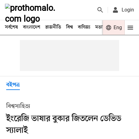
Login
সর্বশেষ
বাংলাদেশ
রাজনীতি
বিশ্ব
বাণিজ্য
মতামত
খেলা
Eng
বিনো
বইপত্র
বিশ্বসাহিত্য
ইংরেজি ভাষার বুকার জিতলেন ডেভিড
স্যালাই