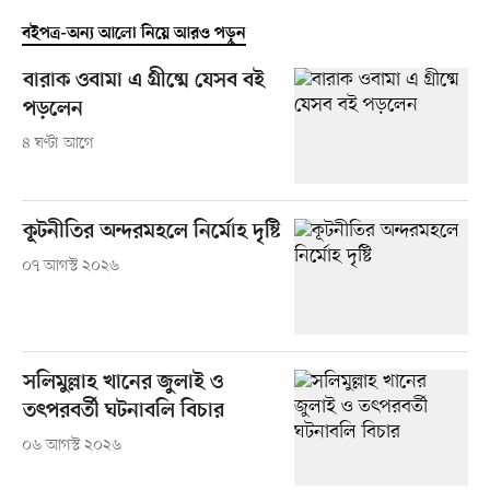
বইপত্র-অন্য আলো নিয়ে আরও পড়ুন
বারাক ওবামা এ গ্রীষ্মে যেসব বই
পড়লেন
৪ ঘণ্টা আগে
কূটনীতির অন্দরমহলে নির্মোহ দৃষ্টি
০৭ আগস্ট ২০২৬
সলিমুল্লাহ খানের জুলাই ও
তৎপরবর্তী ঘটনাবলি বিচার
০৬ আগস্ট ২০২৬