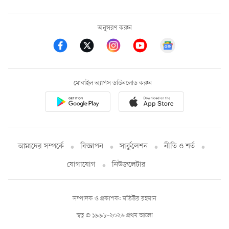
অনুসরণ করুন
মোবাইল অ্যাপস ডাউনলোড করুন
আমাদের সম্পর্কে
বিজ্ঞাপন
সার্কুলেশন
নীতি ও শর্ত
যোগাযোগ
নিউজলেটার
সম্পাদক ও প্রকাশক: মতিউর রহমান
স্বত্ব © ১৯৯৮-২০২৬ প্রথম আলো