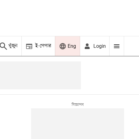
খুঁজুন
ই-পেপার
Login
Eng