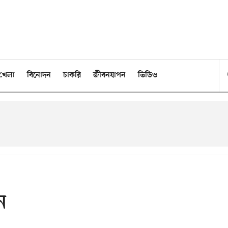
খেলা
বিনোদন
চাকরি
জীবনযাপন
ভিডিও
ন